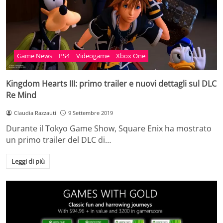
Game News
PS4
Videogame
Xbox One
Kingdom Hearts III: primo trailer e nuovi dettagli sul DLC
Re Mind
Claudia Razzauti
9 Settembre 2019
Durante il Tokyo Game Show, Square Enix ha mostrato
un primo trailer del DLC di…
Leggi di più