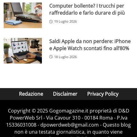
Computer bollente? I trucchi per
raffreddarlo e farlo durare di più
19 Luglio 2026
Saldi Apple da non perdere: iPhone
e Apple Watch scontati fino all’80%
18 Luglio 2026
Redazione
Disclaimer
Privacy Policy
Copyright © 2025 Gogomagazine.it proprietà di D&D
PowerWeb Srl - Via Cavour 310 - 00184 Roma - P.Iva
15336031008 - dpowerdweb@gmail.com - Questo blog
non è una testata giornalistica, in quanto viene