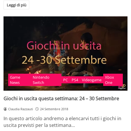
Leggi di più
Game
Nintendo
Xbox
PC
PS4
Videogame
News
Switch
One
Giochi in uscita questa settimana: 24 – 30 Settembre
Claudia Razzauti
24 Settembre 2018
In questo articolo andremo a elencarvi tutti i giochi in
uscita previsti per la settimana…