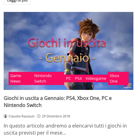
Leggi di più
Game
Nintendo
Xbox
PC
PS4
Videogame
News
Switch
One
Giochi in uscita a Gennaio: PS4, Xbox One, PC e
Nintendo Switch
Claudia Razzauti
29 Dicembre 2018
In questo articolo andremo a elencarvi tutti i giochi in
uscita previsti per il mese…