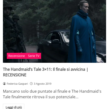
Recensione
Serie TV
The Handmaid’s Tale 3×11: Il finale si avvicina |
RECENSIONE
Federica Gaspari
3 Agosto 2019
Mancano solo due puntate al finale e The Handmaid's
Tale finalmente ritrova il suo potenziale…
Leggi di più