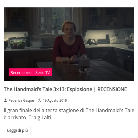
Recensione
Serie TV
The Handmaid’s Tale 3×13: Esplosione | RECENSIONE
Federica Gaspari
19 Agosto 2019
Il gran finale della terza stagione di The Handmaid's Tale
è arrivato. Tra gli alti…
Leggi di più