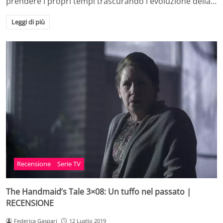
prendere i propri tempi trascurando l'evoluzione della…
Leggi di più
Recensione
Serie TV
The Handmaid’s Tale 3×08: Un tuffo nel passato |
RECENSIONE
Federica Gaspari
12 Luglio 2019