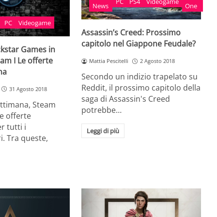
PC
PS4
Videogame
News
One
PC
Videogame
Assassin’s Creed: Prossimo
capitolo nel Giappone Feudale?
ckstar Games in
am I Le offerte
Mattia Pescitelli
2 Agosto 2018
na
Secondo un indizio trapelato su
Reddit, il prossimo capitolo della
31 Agosto 2018
saga di Assassin's Creed
ttimana, Steam
potrebbe…
e offerte
 tutti i
Leggi di più
i. Tra queste,