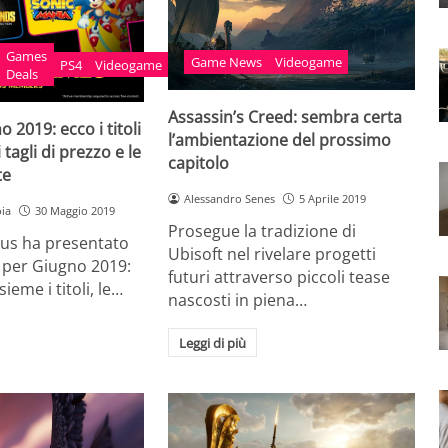
Games
Game News
Videogame
PS4
Videogame
Deals
Assassin’s Creed: sembra certa
 2019: ecco i titoli
l’ambientazione del prossimo
 i tagli di prezzo e le
capitolo
te
Alessandro Senes
5 Aprile 2019
oia
30 Maggio 2019
Prosegue la tradizione di
lus ha presentato
Ubisoft nel rivelare progetti
p per Giugno 2019:
futuri attraverso piccoli tease
eme i titoli, le…
nascosti in piena…
Leggi di più