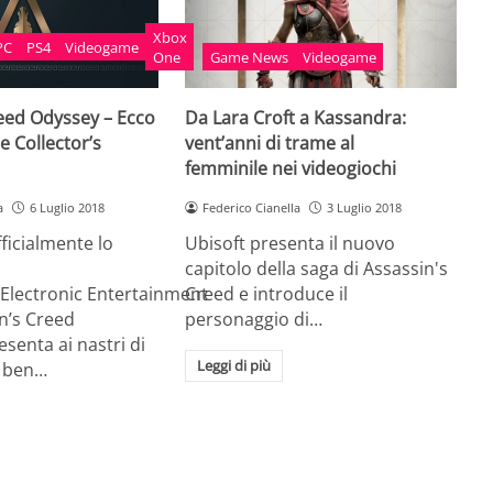
Xbox
PC
PS4
Videogame
One
Game News
Videogame
reed Odyssey – Ecco
Da Lara Croft a Kassandra:
le Collector’s
vent’anni di trame al
femminile nei videogiochi
a
6 Luglio 2018
Federico Cianella
3 Luglio 2018
ficialmente lo
Ubisoft presenta il nuovo
capitolo della saga di Assassin's
’ Electronic Entertainment
Creed e introduce il
n’s Creed
personaggio di…
esenta ai nastri di
Leggi di più
n ben…