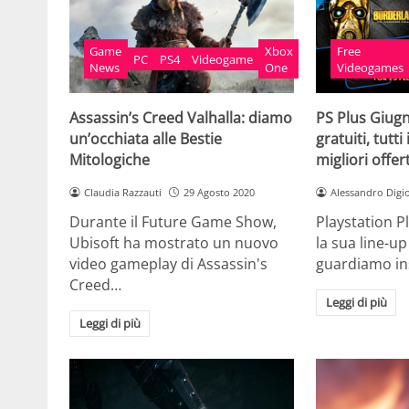
Game
Xbox
Free
PC
PS4
Videogame
News
One
Videogames
Assassin’s Creed Valhalla: diamo
PS Plus Giugno
un’occhiata alle Bestie
gratuiti, tutti
Mitologiche
migliori offer
Claudia Razzauti
29 Agosto 2020
Alessandro Digi
Durante il Future Game Show,
Playstation P
Ubisoft ha mostrato un nuovo
la sua line-u
video gameplay di Assassin's
guardiamo insi
Creed…
Leggi di più
Leggi di più