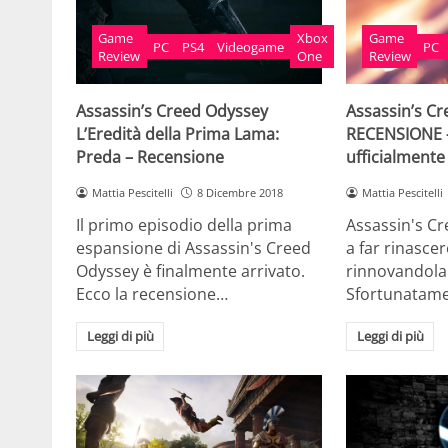
Game
Xbox
Game
PC
PS4
Videogame
PC
Review
One
Review
Assassin’s Creed Odyssey
Assassin’s C
L’Eredità della Prima Lama:
RECENSIONE –
Preda – Recensione
ufficialment
Mattia Pescitelli
8 Dicembre 2018
Mattia Pescitelli
Il primo episodio della prima
Assassin's C
espansione di Assassin's Creed
a far rinascer
Odyssey è finalmente arrivato.
rinnovandola
Ecco la recensione…
Sfortunatam
Leggi di più
Leggi di più