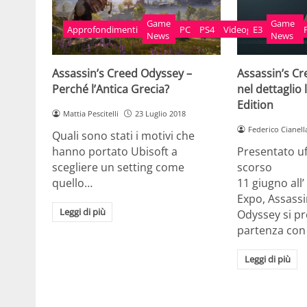
Game
Game
Xbox
Approfondimenti
PC
PS4
Videogame
E3
News
News
One
Assassin’s Creed Odyssey –
Assassin’s C
Perché l’Antica Grecia?
nel dettaglio 
Edition
Mattia Pescitelli
23 Luglio 2018
Federico Cianell
Quali sono stati i motivi che
hanno portato Ubisoft a
Presentato uf
scegliere un setting come
scorso
quello…
11 giugno all
Expo, Assassi
Leggi di più
Odyssey si pr
partenza co
Leggi di più