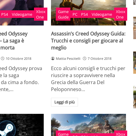
Xbox
Game
Xbox
PS4
Videogame
PC
PS4
Videogame
One
Guide
One
reed Odyssey
Assassin’s Creed Odyssey Guida:
 La saga è
Trucchi e consigli per giocare al
e morta
meglio
10 Ottobre 2018
Mattia Pescitelli
7 Ottobre 2018
reed Odyssey prova
Ecco alcuni consigli e trucchi per
e la saga
riuscire a sopravvivere nella
 da cima a fondo.
Grecia della Guerra Del
ente,…
Peloponneso…
Leggi di più
Game
Xbox