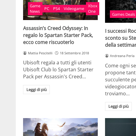
Game
Xbox
PC
PS4
Videogame
News
One
Games Deals
Assassin’s Creed Odyssey: In
I successi Ro
regalo lo Spartan Starter Pack,
sconto su Ste
ecco come riscuoterlo
della settima
Mattia Pescitelli
18 Settembre 2018
Andreana Perla
Ubisoft regala a tutti gli utenti
Come ogni se
Ubisoft Club lo Spartan Starter
propone tant
Pack per Assassin's Creed…
succulente per
videogiocator
Leggi di più
troviamo…
Leggi di più