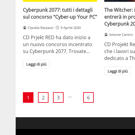
Cyberpunk 2077: tutti i dettagli
The Witcher: 
sul concorso “Cyber-up Your PC”
entrerà in p
Cyberpunk 2
Claudia Razzauti
9 Aprile 2020
Simone Cantini
CD Prjekt RED ha dato inizio a
un nuovo concorso incentrato
CD Projekt R
su Cyberpunk 2077. Trovate…
che i lavori s
dedicato a T
Leggi di più
Leggi di più
...
1
2
3
6