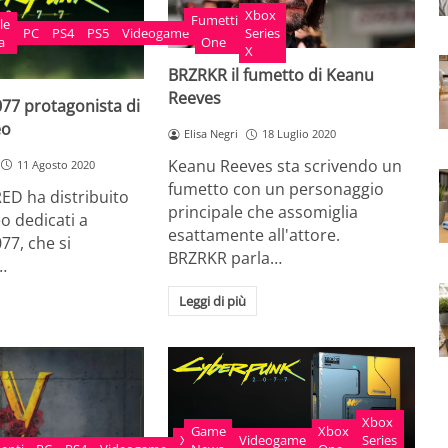
Xbox
Fumetti
le
Xbox
PC
PS4
PS5
Videogame
Series
a
One
X
BRZRKR il fumetto di Keanu
Reeves
77 protagonista di
eo
Elisa Negri
18 Luglio 2020
Keanu Reeves sta scrivendo un
11 Agosto 2020
fumetto con un personaggio
ED ha distribuito
principale che assomiglia
eo dedicati a
esattamente all'attore.
77, che si
BRZRKR parla…
…
Leggi di più
Xbox
Game
Xbox
Xbox
Videogame
Series