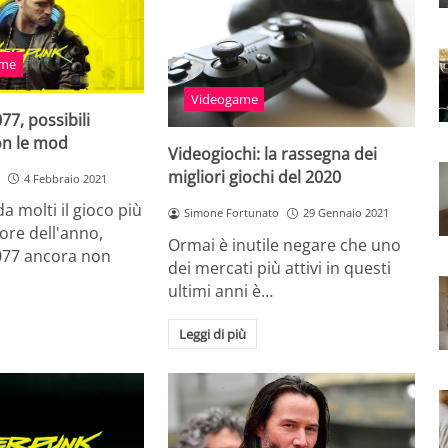
ame
Videogame
7, possibili
on le mod
Videogiochi: la rassegna dei
migliori giochi del 2020
4 Febbraio 2021
a molti il gioco più
Simone Fortunato
29 Gennaio 2021
iore dell'anno,
Ormai è inutile negare che uno
077 ancora non
dei mercati più attivi in questi
ultimi anni è…
Leggi di più