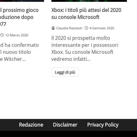
il prossimo gioco
Xbox: i titoli più attesi del 2020
roduzione dopo
su console Microsoft
077
Claudia Razzauti
4 Gennaio 2020
12 Marzo 2020
Il 2020 si prospetta molto
ed ha confermato
interessante per i possessori
ul nuovo titolo
Xbox. Su console Microsoft
he Witcher…
vedremo infatti…
Leggi di più
Redazione
Disclaimer
Privacy Policy