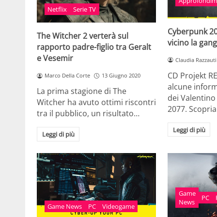
Approfondim
Netflix
Serie TV
Cyberpunk 20
The Witcher 2 verterà sul
vicino la gan
rapporto padre-figlio tra Geralt
e Vesemir
Claudia Razzauti
CD Projekt RE
Marco Della Corte
13 Giugno 2020
alcune inform
La prima stagione di The
dei Valentino
Witcher ha avuto ottimi riscontri
2077. Scopr
tra il pubblico, un risultato…
Leggi di più
Leggi di più
Game
PC
News
Game News
PC
Videogame