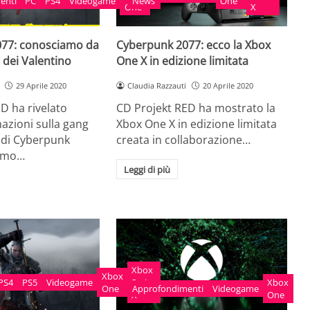
enti
PC
PS4
Videogame
News
One
One
X
77: conosciamo da
Cyberpunk 2077: ecco la Xbox
g dei Valentino
One X in edizione limitata
29 Aprile 2020
Claudia Razzauti
20 Aprile 2020
D ha rivelato
CD Projekt RED ha mostrato la
azioni sulla gang
Xbox One X in edizione limitata
 di Cyberpunk
creata in collaborazione…
iamo…
Leggi di più
Xbox
Xbox
PS4
PS5
Videogame
Series
Xbox
One
Approfondimenti
Videogame
X
One