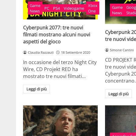
Game
Xbox
Game
Goog
PC
PS4
Videogame
News
One
News
Stadi
Cyberpunk 2077: tre nuovi
Cyberpunk 20
filmati mostrano alcuni nuovi
tre nuovi vid
aspetti del gioco
Simone Cantini
Claudia Razzauti
18 Settembre 2020
CD PROJEKT R
In occasione del terzo Night City
tre nuovi vid
Wire, CD Projekt RED ha
Cyberpunk 20
mostrato tre nuovi filmati…
concentrano
Leggi di più
Leggi di più