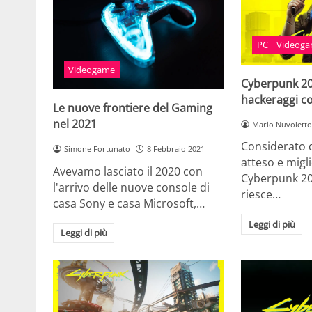
PC
Videog
Videogame
Cyberpunk 207
hackeraggi c
Le nuove frontiere del Gaming
nel 2021
Mario Nuvoletto
Considerato d
Simone Fortunato
8 Febbraio 2021
atteso e migl
Avevamo lasciato il 2020 con
Cyberpunk 2
l'arrivo delle nuove console di
riesce…
casa Sony e casa Microsoft,…
Leggi di più
Leggi di più