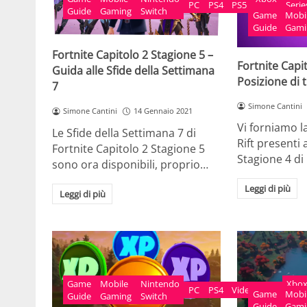
PC
PS4
PS5
Serie
Guide
Gaming
Switch
One
Game
Mobi
X
Guide
Gami
Fortnite Capitolo 2 Stagione 5 –
Fortnite Capi
Guida alle Sfide della Settimana
Posizione di tu
7
Simone Cantini
Simone Cantini
14 Gennaio 2021
Vi forniamo la
Le Sfide della Settimana 7 di
Rift presenti 
Fortnite Capitolo 2 Stagione 5
Stagione 4 di
sono ora disponibili, proprio…
Leggi di più
Leggi di più
Game
Mobile
Nintendo
Xbo
PC
PS4
Videogame
Game
Mobi
Guide
Gaming
Switch
One
Guide
Gami