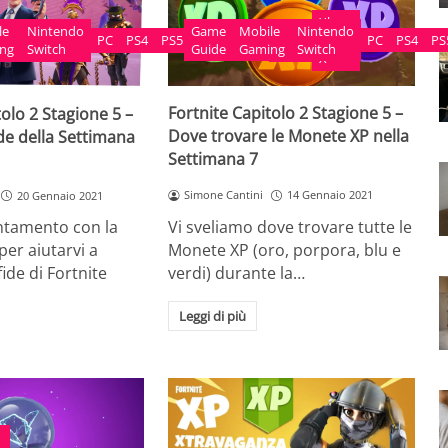
Xbox
Game
Mobile
Nintendo
le
Nintendo
Xbox
PC
PS4
PS
PC
PS4
PS5
Videogame
Series
Guide
Gaming
Switch
ng
Switch
One
X
Fortnite Capitolo 2 Stagione 5 –
tolo 2 Stagione 5 –
Dove trovare le Monete XP nella
ide della Settimana
Settimana 7
Simone Cantini
14 Gennaio 2021
20 Gennaio 2021
Vi sveliamo dove trovare tutte le
ntamento con la
Monete XP (oro, porpora, blu e
per aiutarvi a
verdi) durante la…
ide di Fortnite
Leggi di più