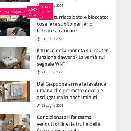
25 Luglio 2026
Xbox
Xbox
5
Videogame
Series
One
IPhone surriscaldato e bloccato:
X
cosa fare subito per farlo
tornare a caricare
24 Luglio 2026
Il trucco della moneta sul router
funziona davvero? La verità sul
segnale Wi-Fi
23 Luglio 2026
Dal Giappone arriva la lavatrice
umana che promette doccia e
asciugatura in pochi minuti
22 Luglio 2026
Condizionatori fantasma
venduti online: la truffa delle
finte sponsorizzate