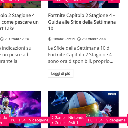
tolo 2 Stagione 4
Fortnite Capitolo 2 Stagione 4 –
: come pescare un
Guida alle Sfide della Settimana
rt Lake
10
29 Ottobre 2020
Simone Cantini
28 Ottobre 2020
e indicazioni su
Le Sfide della Settimana 10 di
 un pesce ad
Fortnite Capitolo 2 Stagione 4
rante la
sono ora disponibili, proprio…
Leggi di più
endo
Xbox
Game
Nintendo
PC
PS4
Videogame
PC
PS4
Videogame
ch
One
Guide
Switch