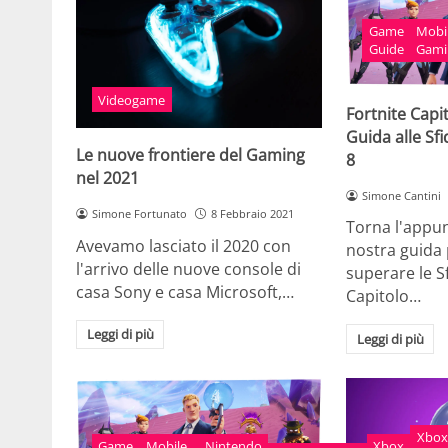
Game
Mobi
Guide
Gami
Videogame
Fortnite Capi
Guida alle Sf
Le nuove frontiere del Gaming
8
nel 2021
Simone Cantini
Simone Fortunato
8 Febbraio 2021
Torna l'appu
Avevamo lasciato il 2020 con
nostra guida 
l'arrivo delle nuove console di
superare le Sf
casa Sony e casa Microsoft,…
Capitolo…
Leggi di più
Leggi di più
Xbox
Game
Mobile
Nintendo
Xbox