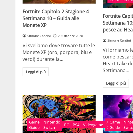
Fortnite Capitolo 2 Stagione 4
Fortnite Capi
Settimana 10 – Guida alle
Settimana 10
Monete XP
pesce ad Hea
Simone Cantini
29 Ottobre 2020
Simone Cantini
Vi sveliamo dove trovare tutte le
Vi forniamo l
Monete XP (oro, porpora, blu e
come pescare
verdi) durante la…
Heart Lake du
Settimana…
Leggi di più
Leggi di più
Game
Nint
Game
Nintendo
Xbox
PC
PS4
Videogame
Guide
Swit
Guide
Switch
One