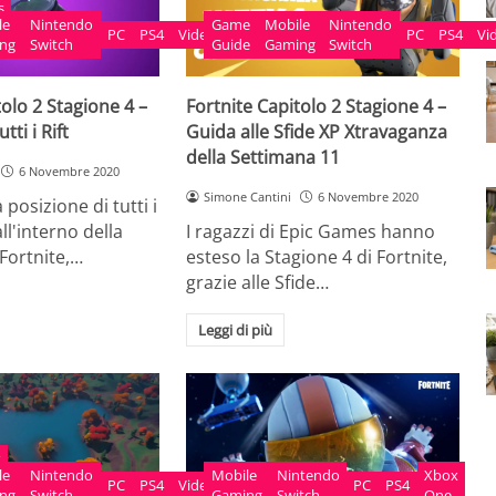
s
le
Nintendo
Game
Mobile
Xbox
Nintendo
PC
PS4
Videogame
PC
PS4
Vi
ng
Switch
Guide
Gaming
One
Switch
tolo 2 Stagione 4 –
Fortnite Capitolo 2 Stagione 4 –
tti i Rift
Guida alle Sfide XP Xtravaganza
della Settimana 11
6 Novembre 2020
Simone Cantini
6 Novembre 2020
 posizione di tutti i
all'interno della
I ragazzi di Epic Games hanno
 Fortnite,…
esteso la Stagione 4 di Fortnite,
grazie alle Sfide…
Leggi di più
x
le
Nintendo
Mobile
Xbox
Nintendo
Xbox
PC
PS4
Videogame
PC
PS4
ng
Switch
Gaming
One
Switch
One