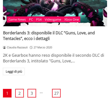
Game News
PC
PS4
Videogame
Xbox One
Borderlands 3: disponibile il DLC “Guns, Love, and
Tentacles”, ecco i dettagli
Claudia Razzauti
27 Marzo 2020
2K e Gearbox hanno reso disponibile il secondo DLC di
Borderlands 3, intitolato "Guns, Love,…
Leggi di più
...
1
2
3
27