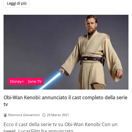
Leggi di più
Disney+
Serie TV
Obi-Wan Kenobi: annunciato il cast completo della serie
tv
Eleonora Giovannini
29 Marzo 2021
Ecco il cast della serie tv su Obi-Wan Kenobi Con un
tweet, LucasFilm ha annunciato…