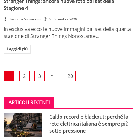
Stranger Things: ancora nuove foto dal set della
Stagione 4
Eleonora Giovannini
16 Dicembre 2020
In esclusiva ecco le nuove immagini dal set della quarta
stagione di Stranger Things Nonostante…
Leggi di più
...
1
2
3
20
ARTICOLI RECENTI
Caldo record e blackout: perché la
rete elettrica italiana è sempre più
sotto pressione