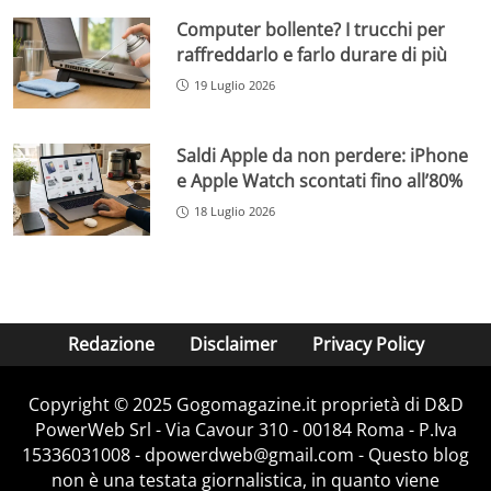
Computer bollente? I trucchi per
raffreddarlo e farlo durare di più
19 Luglio 2026
Saldi Apple da non perdere: iPhone
e Apple Watch scontati fino all’80%
18 Luglio 2026
Redazione
Disclaimer
Privacy Policy
Copyright © 2025 Gogomagazine.it proprietà di D&D
PowerWeb Srl - Via Cavour 310 - 00184 Roma - P.Iva
15336031008 - dpowerdweb@gmail.com - Questo blog
non è una testata giornalistica, in quanto viene