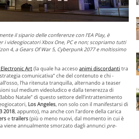
ente il sipario delle conferenze con l’EA Play, è
 per i videogiocatori Xbox One, PC e non; scopriamo tutti
Horizon 4, a Gears Of War 5, Cyberpunk 2077 e moltissimo
Electronic Art
(la quale ha acceso
animi discordanti
tra
“strategia comunicativa” che del contenuto e chi -
all’osso, l’ha ritenuta tranquilla, alternando a teaser
ssioni sul medium videoludico e dalla tenerezza di
“Babbo Natale” di questo settore dell’intrattenimento
deogiocatori,
Los Angeles
, non solo con il manifestarsi di
3 2018
, appunto), ma anche con l’ardore della carica
ers
e
trailers
(più o meno nuovi, dal momento in cui è
resa viene annualmente smorzato dagli annunci
pre-