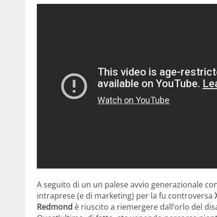
A seguito di un un palese avvio generazionale con
intraprese (e di marketing) per la fu controversa
Redmond
è riuscito a riemergere dall’orlo del dis