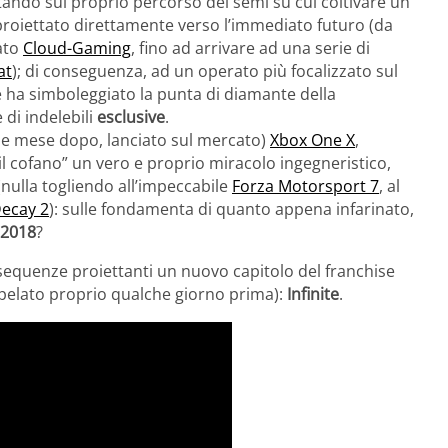
tando sul proprio percorso dei semi su cui coltivare un
proiettato direttamente verso l’immediato futuro (da
nato
Cloud-Gaming
, fino ad arrivare ad una serie di
at
); di conseguenza, ad un operato più focalizzato sul
 ha simboleggiato la punta di diamante della
 di indelebili
esclusive
.
he mese dopo, lanciato sul mercato)
Xbox One X
,
il cofano” un vero e proprio miracolo ingegneristico,
lla togliendo all’impeccabile
Forza Motorsport 7
, al
Decay 2
): sulle fondamenta di quanto appena infarinato,
 2018
?
 sequenze proiettanti un nuovo capitolo del franchise
pelato proprio qualche giorno prima):
Infinite
.