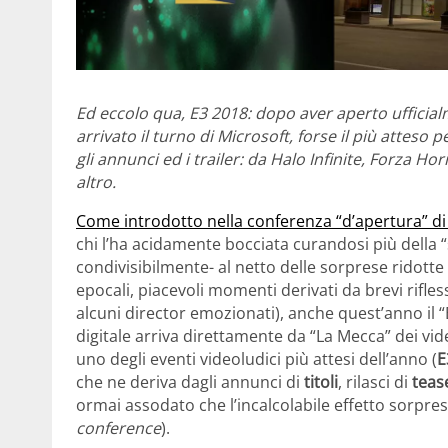
Ed eccolo qua, E3 2018: dopo aver aperto ufficialm
arrivato il turno di Microsoft, forse il più atteso
gli annunci ed i trailer: da Halo Infinite, Forza 
altro.
Come introdotto nella conferenza “d’apertura” di 
chi l’ha acidamente bocciata curandosi più della 
condivisibilmente- al netto delle sorprese ridotte 
epocali, piacevoli momenti derivati da brevi rifle
alcuni director emozionati), anche quest’anno il 
digitale arriva direttamente da “La Mecca” dei vi
uno degli eventi videoludici più attesi dell’anno (
E
che ne deriva dagli annunci di
titoli
, rilasci di
teas
ormai assodato che l’incalcolabile effetto sorp
conference
).