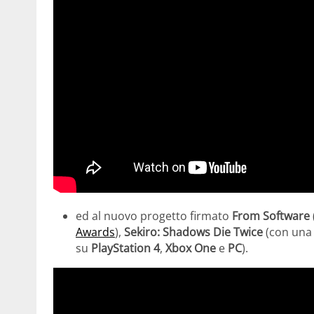
ed al nuovo progetto firmato
From Software
Awards
),
Sekiro: Shadows Die Twice
(con una 
su
PlayStation 4
,
Xbox One
e
PC
).