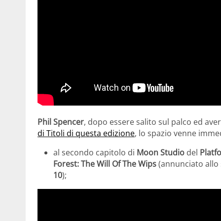
Phil Spencer
, dopo essere salito sul palco ed av
di Titoli di questa edizione
, lo spazio venne imme
al secondo capitolo di
Moon Studio
del
Platf
Forest: The Will Of The Wips
(annunciato allo
10
);