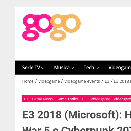
Serie TV
Musica
Tech
Videogam
/
/
/
/
Home
Videogame
Videogame events
E3
E3 2018 
E3
Game News
Game Trailer
PC
Videogame
Videogam
E3 2018 (Microsoft): H
War 5 e Cyberpunk 207