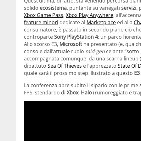
Quest’ultima, di fatto, sta venendo percorsa pian
solido
ecosistema
, puntante su variegati
servizi,
Xbox Game Pass
,
Xbox Play Anywhere
, all’accen
feature minori
dedicate al
Marketplace
ed alla
Ch
consumatore, è passato in secondo piano ciò che
controparte
Sony PlayStation 4
: un parco fiorente
Allo scorso E3,
Microsoft
ha presentato (e, qualc
console dall’attuale ruolo
mid-gen
celante “sotto 
accompagnata comunque da una scarna lineup (nu
dibattuto
Sea Of Thieves
e l’apprezzato
State Of 
quale sarà il prossimo step illustrato a questo
E3
La conferenza apre subito il sipario con le prime
FPS, stendardo di
Xbox
,
Halo
(rumoreggiato e tra