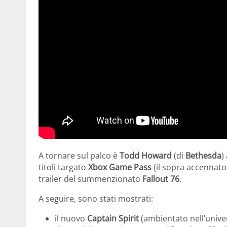
A tornare sul palco è
Todd Howard
(di
Bethesda
)
titoli targato
Xbox Game Pass
(il sopra accennato 
trailer del summenzionato
Fallout 76
.
A seguire, sono stati mostrati:
il nuovo
Captain Spirit
(ambientato nell’univ