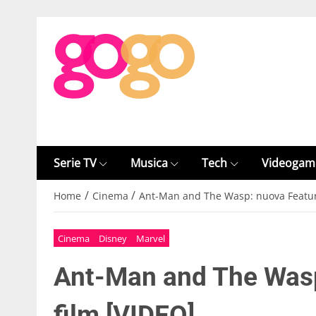
Serie TV
Musica
Tech
Videogam
/
/
Home
Cinema
Ant-Man and The Wasp: nuova Feature
Cinema
Disney
Marvel
Ant-Man and The Wasp
film [VIDEO]