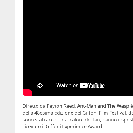
Diretto da Peyton Reed,
Ant-Man and The Wasp
è
della 48esima edizione del Giffoni Film Festival, 
sono stati accolti dal calore dei fan, hanno risp
ricevuto il Giffoni Experience Award.