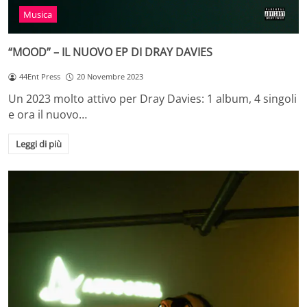
Musica
“MOOD” – IL NUOVO EP DI DRAY DAVIES
44Ent Press
20 Novembre 2023
Un 2023 molto attivo per Dray Davies: 1 album, 4 singoli
e ora il nuovo…
Leggi di più