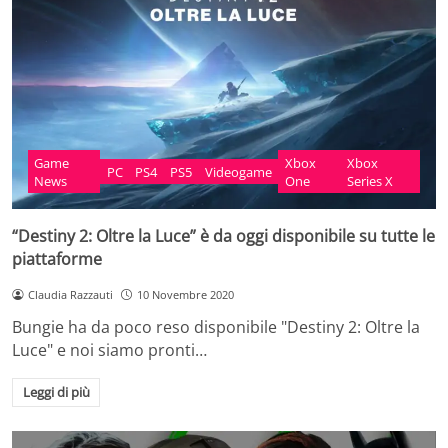
Game
Xbox
Xbox
PC
PS4
PS5
Videogame
News
One
Series X
“Destiny 2: Oltre la Luce” è da oggi disponibile su tutte le
piattaforme
Claudia Razzauti
10 Novembre 2020
Bungie ha da poco reso disponibile "Destiny 2: Oltre la
Luce" e noi siamo pronti…
Leggi di più