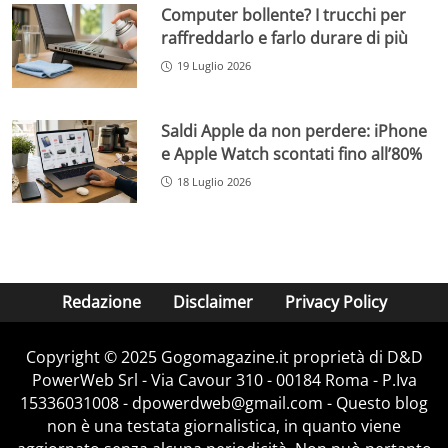
Computer bollente? I trucchi per
raffreddarlo e farlo durare di più
19 Luglio 2026
Saldi Apple da non perdere: iPhone
e Apple Watch scontati fino all’80%
18 Luglio 2026
Redazione
Disclaimer
Privacy Policy
Copyright © 2025 Gogomagazine.it proprietà di D&D
PowerWeb Srl - Via Cavour 310 - 00184 Roma - P.Iva
15336031008 - dpowerdweb@gmail.com - Questo blog
non è una testata giornalistica, in quanto viene