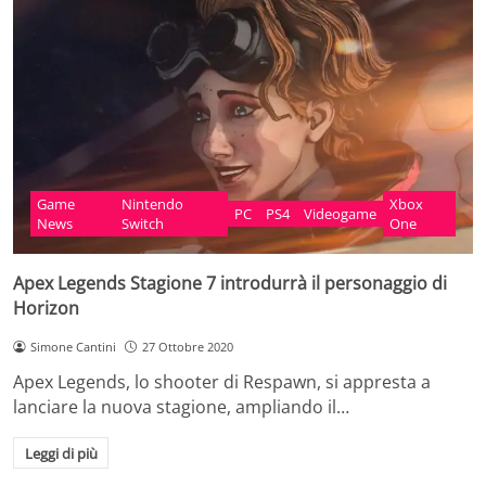
Game
Nintendo
Xbox
PC
PS4
Videogame
News
Switch
One
Apex Legends Stagione 7 introdurrà il personaggio di
Horizon
Simone Cantini
27 Ottobre 2020
Apex Legends, lo shooter di Respawn, si appresta a
lanciare la nuova stagione, ampliando il…
Leggi di più