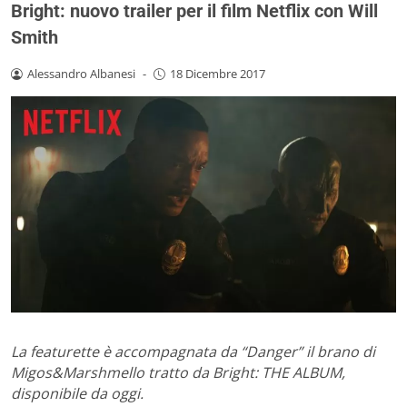
Bright: nuovo trailer per il film Netflix con Will
Smith
Alessandro Albanesi
-
18 Dicembre 2017
La featurette è accompagnata da “Danger”
il brano di
Migos&Marshmello
tratto da Bright: THE ALBUM,
disponibile da oggi.