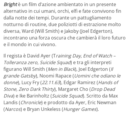
Bright
è un film d’azione ambientato in un presente
alternativo in cui umani, orchi, elfi e fate convivono fin
dalla notte dei tempi. Durante un pattugliamento
notturno di routine, due poliziotti di estrazione molto
diversa, Ward (Will Smith) e Jakoby (Joel Edgerton),
incontrano una forza oscura che cambierà il loro futuro
e il mondo in cui vivono.
Il regista è David Ayer (T
raining Day, End of Watch –
Tolleranza zero, Suicide Squad
) e tra gli interpreti
figurano Will Smith (
Men in Black
), Joel Edgerton (
Il
grande Gatsby
), Noomi Rapace (
Uomini che odiano le
donne
), Lucy Fry (
22.11.63
), Edgar Ramirez (
Hands of
Stone, Zero Dark Thirty
), Margaret Cho (
Drop Dead
Diva
) e Ike Barinholtz (
Suicide Squad
). Scritto da Max
Landis (
Chronicle
) e prodotto da Ayer, Eric Newman
(
Narcos
) e Bryan Unkeless (
Hunger Games
).