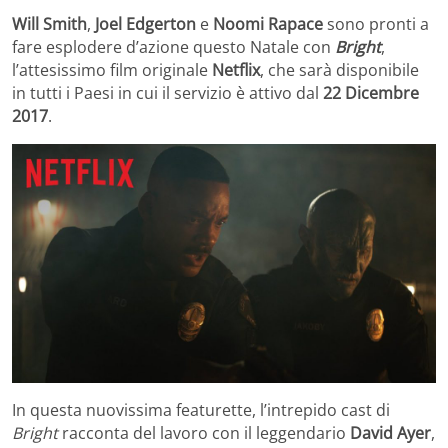
Will Smith
,
Joel Edgerton
e
Noomi Rapace
sono pronti a
fare esplodere d’azione questo Natale con
Bright
,
l’attesissimo film originale
Netflix
, che sarà disponibile
in tutti i Paesi in cui il servizio è attivo dal
22 Dicembre
2017
.
In questa nuovissima featurette, l’intrepido cast di
Bright
racconta del lavoro con il leggendario
David Ayer
,