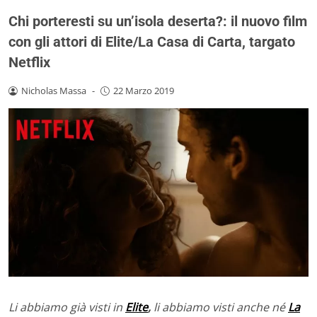
Chi porteresti su un’isola deserta?: il nuovo film
con gli attori di Elite/La Casa di Carta, targato
Netflix
Nicholas Massa
-
22 Marzo 2019
Li abbiamo già visti in
Elite
,
li abbiamo visti anche né
La