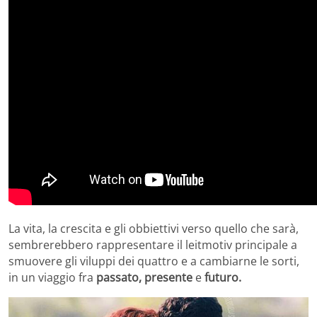
La vita, la crescita e gli obbiettivi verso quello che sarà,
sembrerebbero rappresentare il leitmotiv principale a
smuovere gli viluppi dei quattro e a cambiarne le sorti,
in un viaggio fra
passato, presente
e
futuro.