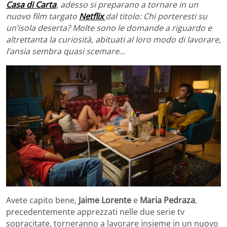
Casa di Carta
, adesso si preparano a tornare in un
nuovo film targato
Netflix
dal titolo: Chi porteresti su
un’isola deserta? Molte sono le domande a riguardo e
altrettanta la curiosità, abituati al loro modo di lavorare,
l’ansia sembra quasi scemare…
Avete capito bene,
Jaime Lorente
e
Maria Pedraza
,
precedentemente apprezzati nelle due serie tv
sopracitate, torneranno a lavorare insieme in un nuovo