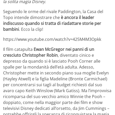
la solita magia Disney.
Seguendo le orme del rivale Paddington, la Casa del
Topo intende dimostrare che
è ancora il leader
indiscusso quando si tratta di riadattare storie per
bambini
. Ecco la clip!
https://www.youtube.com/watch?v=425M4M3Opkk
Il film catapulta
Ewan McGregor nei panni di un
cresciuto Christopher Robin
, diventato cinico e
depresso da quando si è lasciato Pooh Corner alle
spalle per la mondanità dell’età adulta. Adesso,
Christopher mette in secondo piano sua moglie Evelyn
(Hayley Atwell) e la figlia Madeline (Bronte Carmichael)
per concentrarsi sui tagli al budget richiesti dal suo
avaro capo Keith Winslow (Mark Gatiss). Ma l’improvvisa
ricomparsa del suo vecchio amico Winnie the Pooh –
doppiato, come nella maggior parte dei film e show
televisivi Disney dedicati all’orsetto, da Jim Cummings –
potrebbe offrirgli la speranza di riconquistare la magia