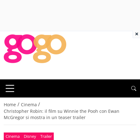
×
/
/
Home
Cinema
Christopher Robin: il film su Winnie the Pooh con Ewan
McGregor si mostra in un teaser trailer
Cinema
Disney
Trailer