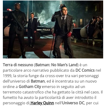
Terra di nessuno
(
Batman: No Man’s Land
) è un
particolare arco narrativo pubblicato da
DC Comics
nel
1999, la storia funge da cross-over tra vari personaggi
dell’universo di
Batman
, ed è incentrata su un nuovo
ordine a
Gotham City
emerso in seguito ad un
terremoto catastrofico che ha gettato la città nel caos. Il
fumetto ha avuto la particolarità di aver introdotto il
personaggio di
Harley Quinn
nell’
Universo
DC
, per cui