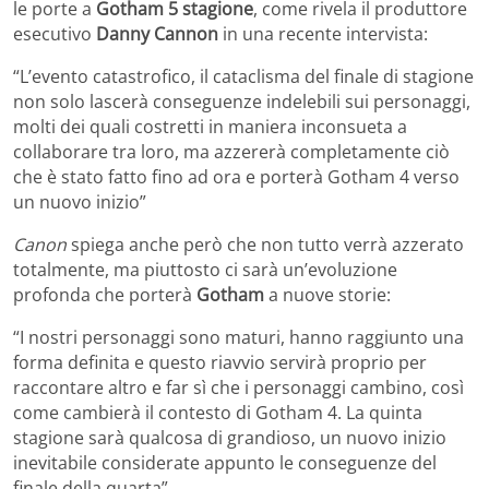
le porte a
Gotham 5 stagione
, come rivela il produttore
esecutivo
Danny Cannon
in una recente intervista:
“L’evento catastrofico, il cataclisma del finale di stagione
non solo lascerà conseguenze indelebili sui personaggi,
molti dei quali costretti in maniera inconsueta a
collaborare tra loro, ma azzererà completamente ciò
che è stato fatto fino ad ora e porterà Gotham 4 verso
un nuovo inizio”
Canon
spiega anche però che non tutto verrà azzerato
totalmente, ma piuttosto ci sarà un’evoluzione
profonda che porterà
Gotham
a nuove storie:
“I nostri personaggi sono maturi, hanno raggiunto una
forma definita e questo riavvio servirà proprio per
raccontare altro e far sì che i personaggi cambino, così
come cambierà il contesto di Gotham 4. La quinta
stagione sarà qualcosa di grandioso, un nuovo inizio
inevitabile considerate appunto le conseguenze del
finale della quarta”