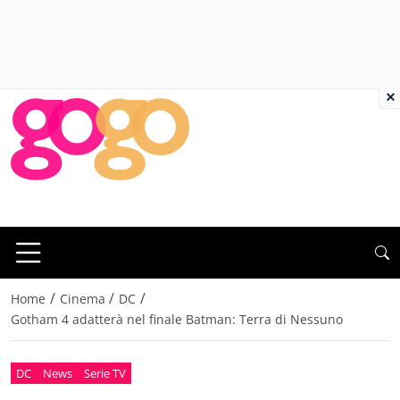
×
/
/
/
Home
Cinema
DC
Gotham 4 adatterà nel finale Batman: Terra di Nessuno
DC
News
Serie TV