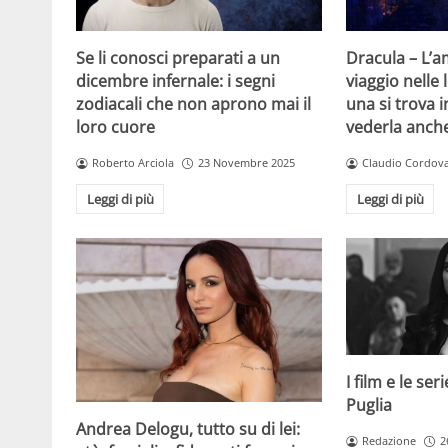
Se li conosci preparati a un
Dracula – L’
dicembre infernale: i segni
viaggio nelle
zodiacali che non aprono mai il
una si trova i
loro cuore
vederla anch
Roberto Arciola
23 Novembre 2025
Claudio Cordov
Leggi di più
Leggi di più
I film e le se
Puglia
Andrea Delogu, tutto su di lei:
Redazione
2