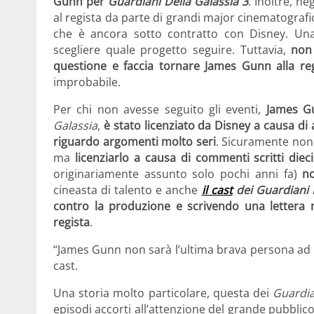
Gunn per
Guardiani Della Galassia 3
. Inoltre, n
al regista da parte di grandi major cinematogra
che è ancora sotto contratto con Disney. Una v
scegliere quale progetto seguire. Tuttavia,
non
questione e faccia tornare James Gunn alla re
improbabile.
Per chi non avesse seguito gli eventi,
James G
Galassia
,
è stato licenziato da Disney a causa di a
riguardo argomenti molto seri
. Sicuramente non
ma
licenziarlo a causa di commenti scritti diec
originariamente assunto solo pochi anni fa)
n
cineasta di talento e anche
il cast
dei Guardiani 
contro la produzione e scrivendo una lettera n
regista
.
“James Gunn non sarà l’ultima brava persona ad
cast.
Una storia molto particolare, questa dei
Guardia
episodi accorti all’attenzione del grande pubbli