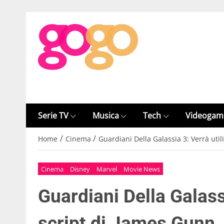
Serie TV
Musica
Tech
Videogam
/
/
Home
Cinema
Guardiani Della Galassia 3: Verrà util
Cinema
Disney
Marvel
Movie News
Guardiani Della Galassi
script di James Gunn