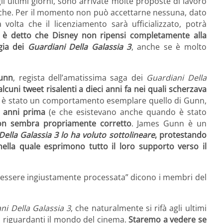
egli ultimi giorni, sono arrivate molte proposte di lavoro
fiche. Per il momento non può accettarne nessuna, dato
olta che il licenziamento sarà ufficializzato, potrà
 è detto che Disney non ripensi completamente alla
gia dei
Guardiani Della Galassia 3
, anche se è molto
unn
, regista dell’amatissima saga dei
Guardiani Della
lcuni tweet risalenti a dieci anni fa nei quali scherzava
 è stato un comportamento esemplare quello di Gunn,
i anni prima
(e che esistevano anche quando è stato
on sembra propriamente corretto
. James Gunn è un
Della Galassia 3
lo ha voluto sottolineare
, protestando
ella quale esprimono tutto il loro supporto verso il
 essere ingiustamente processata” dicono i membri del
ni Della Galassia 3
, che naturalmente si rifà agli ultimi
co riguardanti il mondo del cinema.
Staremo a vedere se