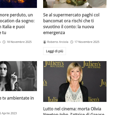
amore perduto, un
Se al supermercato paghi col
 location da sogno:
bancomat ora rischi che ti
n Italia e puoi
svuotino il conto: la nuova
e tu
emergenza
a
18 Novembre 2025
Roberto Arciola
17 Novembre 2025
Leggi di più
rie tv ambientate in
Lutto nel cinema: morta Olivia
6 Aprile 2023
Newton-John, l’attrice di Grease