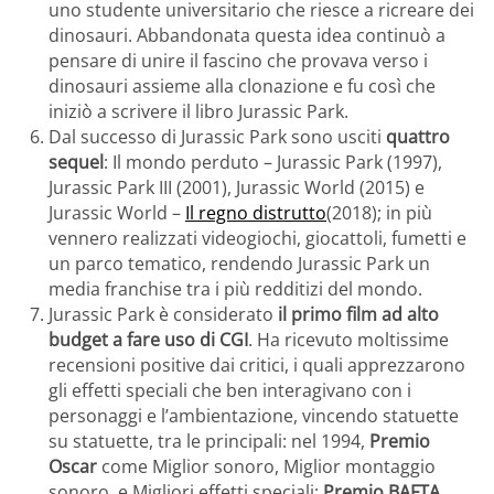
uno studente universitario che riesce a ricreare dei
dinosauri. Abbandonata questa idea continuò a
pensare di unire il fascino che provava verso i
dinosauri assieme alla clonazione e fu così che
iniziò a scrivere il libro Jurassic Park.
Dal successo di Jurassic Park sono usciti
quattro
sequel
: Il mondo perduto – Jurassic Park (1997),
Jurassic Park III (2001), Jurassic World (2015) e
Jurassic World –
Il regno distrutto
(2018); in più
vennero realizzati videogiochi, giocattoli, fumetti e
un parco tematico, rendendo Jurassic Park un
media franchise tra i più redditizi del mondo.
Jurassic Park è considerato
il primo film ad alto
budget a fare uso di CGI
. Ha ricevuto moltissime
recensioni positive dai critici, i quali apprezzarono
gli effetti speciali che ben interagivano con i
personaggi e l’ambientazione, vincendo statuette
su statuette, tra le principali: nel 1994,
Premio
Oscar
come Miglior sonoro, Miglior montaggio
sonoro, e Migliori effetti speciali;
Premio BAFTA