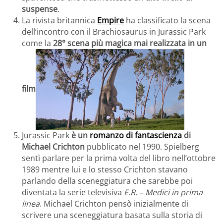
suspense
.
La rivista britannica
Empire
ha classificato la scena
dell’incontro con il Brachiosaurus in Jurassic Park
come la
28° scena più magica mai realizzata in un
film
Jurassic Park
è un
romanzo di fantascienza
di
Michael Crichton
pubblicato nel 1990. Spielberg
sentì parlare per la prima volta del libro nell’ottobre
1989 mentre lui e lo stesso Crichton stavano
parlando della sceneggiatura che sarebbe poi
diventata la serie televisiva
E.R. – Medici in prima
linea
. Michael Crichton pensò inizialmente di
scrivere una sceneggiatura basata sulla storia di