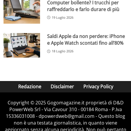
Computer bollente? I trucchi per
raffreddarlo e farlo durare di più
19 Luglio 2026
Saldi Apple da non perdere: iPhone
e Apple Watch scontati fino all’80%
18 Luglio 2026
Redazione
Disclaimer
Privacy Policy
Copyright © 2025 Gogomagazine.it proprietà di D&D
PowerWeb Srl - Via Cavour 310 - 00184 Roma - P.Iva
15336031008 - dpowerdweb@gmail.com - Questo blog
non è una testata giornalistica, in quanto viene
aggiornato senza alcuna periodicità. Non può pertanto