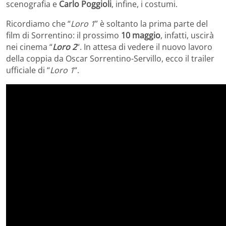
scenografia e
Carlo Poggioli
, infine, i costumi.
Ricordiamo che “
Loro 1
” è soltanto la prima parte del
film di Sorrentino: il prossimo
10 maggio
, infatti, uscirà
nei cinema “
Loro 2
“. In attesa di vedere il nuovo lavoro
della coppia da Oscar Sorrentino-Servillo, ecco il trailer
ufficiale di “
Loro 1
“.