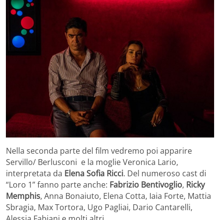
Nella seconda parte del film vedremo poi apparire
Servillo/ Berlusconi e la moglie Veronica Lario,
interpretata da
Elena Sofia Ricci
. Del numeroso cast di
“Loro 1” fanno parte anche:
Fabrizio Bentivoglio
,
Ricky
Memphis
, Anna Bonaiuto, Elena Cotta, Iaia Forte, Mattia
Sbragia, Max Tortora, Ugo Pagliai, Dario Cantarelli,
Alessia Fabiani e molti altri.