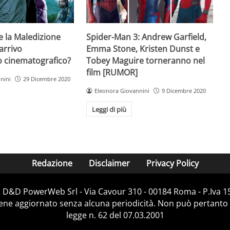
e la Maledizione
Spider-Man 3: Andrew Garfield,
 arrivo
Emma Stone, Kristen Dunst e
o cinematografico?
Tobey Maguire torneranno nel
film [RUMOR]
nini
29 Dicembre 2020
Eleonora Giovannini
9 Dicembre 2020
Leggi di più
Redazione
Disclaimer
Privacy Policy
i D&D PowerWeb Srl - Via Cavour 310 - 00184 Roma - P.Iv
iene aggiornato senza alcuna periodicità. Non può pertanto 
legge n. 62 del 07.03.2001