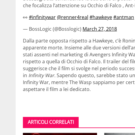
che focalizza l’attenzione su Occhio di Falco , An
👀
#infinitywar
@renner4real
#hawkeye
#antman
— BossLogic (@Bosslogic)
March 27, 2018
Dalla parte opposta rispetto a Hawkeye, c’è Ronin:
apparente morte. Insieme alle due versioni dell’
stati assenti nel marketing di Avengers Infinity 
rispetto a quella di Occhio di Falco. Il trailer del f
suggerisce che il film si svolge nel periodo succe
in
Infinity War.
Sapendo questo, sarebbe stato un
Infinity War, mentre The Wasp sappiamo per cert
aspettare il film a lei dedicato.
ARTICOLI CORRELATI