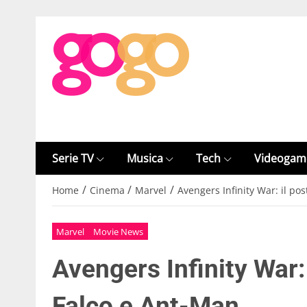
Serie TV
Musica
Tech
Videogam
/
/
/
Home
Cinema
Marvel
Avengers Infinity War: il po
Marvel
Movie News
Avengers Infinity War: 
Falco e Ant-Man