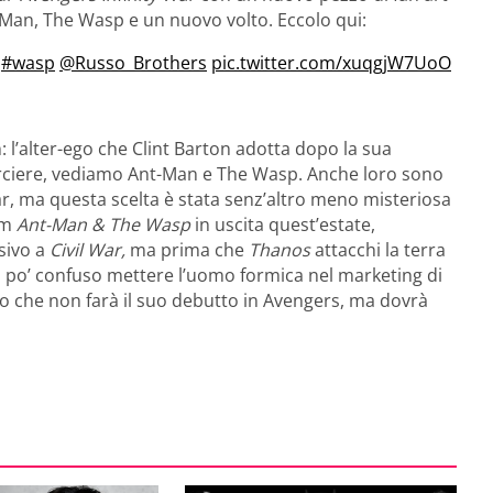
t-Man, The Wasp e un nuovo volto. Eccolo qui:
#wasp
@Russo_Brothers
pic.twitter.com/xuqgjW7UoO
 l’alter-ego che Clint Barton adotta dopo la sua
arciere, vediamo Ant-Man e The Wasp. Anche loro sono
War, ma questa scelta è stata senz’altro meno misteriosa
ilm
Ant-Man & The Wasp
in uscita quest’estate,
ssivo a
Civil War,
ma prima che
Thanos
attacchi la terra
 po’ confuso mettere l’uomo formica nel marketing di
o che non farà il suo debutto in Avengers, ma dovrà