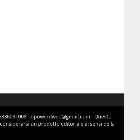
a 15336031008 - dpowerdweb@gmail.com - Questo
considerarsi un prodotto editoriale ai sensi della