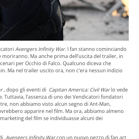
icatori
Avengers Infinity War.
I fan stanno cominciando
moriranno. Ma anche prima dell’uscita del trailer, in
 scenari per Occhio di Falco. Qualcuno diceva che
. Ma nel trailer uscito ora, non c’era nessun indizio
ar
, dopo gli eventi di
Capitan America: Civil War
lo vede
e. Tuttavia, l’assenza di uno dei Vendicatori fondatori
ltre, non abbiamo visto alcun segno di Ant-Man,
dovrebbero apparire nel film. Ma ora, abbiamo almeno
marketing del film se individuasse alcuni dei
 di
Avengers Infinity War
con un nuovo pezzo di fan art