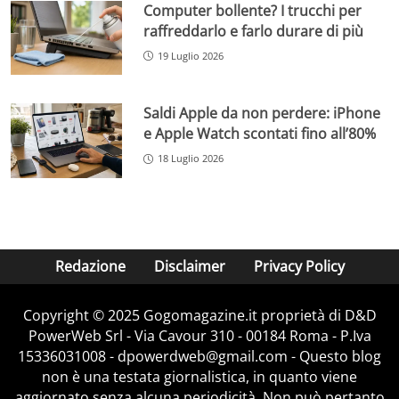
Computer bollente? I trucchi per
raffreddarlo e farlo durare di più
19 Luglio 2026
Saldi Apple da non perdere: iPhone
e Apple Watch scontati fino all’80%
18 Luglio 2026
Redazione
Disclaimer
Privacy Policy
Copyright © 2025 Gogomagazine.it proprietà di D&D
PowerWeb Srl - Via Cavour 310 - 00184 Roma - P.Iva
15336031008 - dpowerdweb@gmail.com - Questo blog
non è una testata giornalistica, in quanto viene
aggiornato senza alcuna periodicità. Non può pertanto