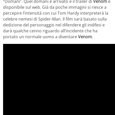
“Domani”. Quel domani è arrivato e il trailer di
Venom
è
disponibile sul web. Già da poche immagini si riesce a
percepire l’intensità con cui Tom Hardy interpreterà la
celebre nemesi di Spider-Man. Il film sarà basato sulla
dedizione del personaggio nel difendere gli indifesi e
darà qualche cenno riguardo all’incidente che ha
portato un normale uomo a diventare
Venom
.