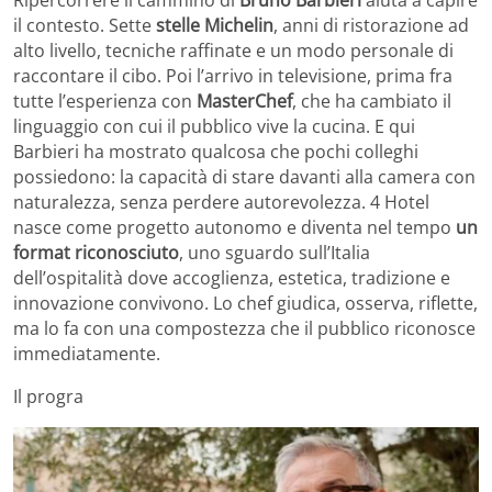
Ripercorrere il cammino di
Bruno Barbieri
aiuta a capire
il contesto. Sette
stelle Michelin
, anni di ristorazione ad
alto livello, tecniche raffinate e un modo personale di
raccontare il cibo. Poi l’arrivo in televisione, prima fra
tutte l’esperienza con
MasterChef
, che ha cambiato il
linguaggio con cui il pubblico vive la cucina. E qui
Barbieri ha mostrato qualcosa che pochi colleghi
possiedono: la capacità di stare davanti alla camera con
naturalezza, senza perdere autorevolezza. 4 Hotel
nasce come progetto autonomo e diventa nel tempo
un
format riconosciuto
, uno sguardo sull’Italia
dell’ospitalità dove accoglienza, estetica, tradizione e
innovazione convivono. Lo chef giudica, osserva, riflette,
ma lo fa con una compostezza che il pubblico riconosce
immediatamente.
Il progra