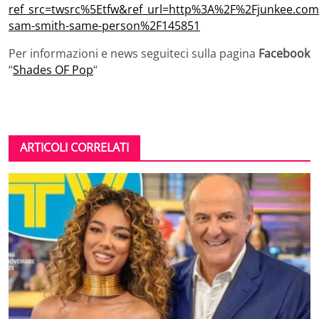
ref_src=twsrc%5Etfw&ref_url=http%3A%2F%2Fjunkee.com
sam-smith-same-person%2F145851
Per informazioni e news seguiteci sulla pagina
Facebook
“
Shades OF Pop
“
ARTICOLI CORRELATI