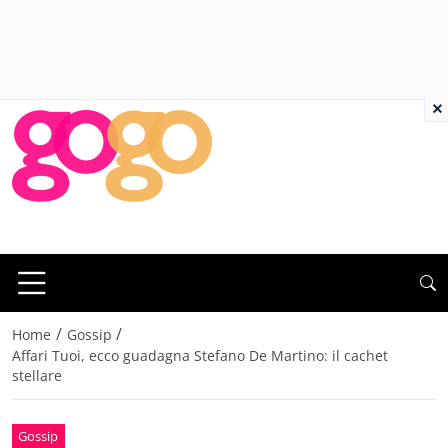
×
/
/
Home
Gossip
Affari Tuoi, ecco guadagna Stefano De Martino: il cachet
stellare
Gossip