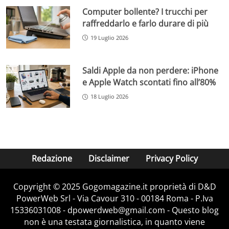
Computer bollente? I trucchi per
raffreddarlo e farlo durare di più
19 Luglio 2026
Saldi Apple da non perdere: iPhone
e Apple Watch scontati fino all’80%
18 Luglio 2026
Redazione
Disclaimer
Privacy Policy
Copyright © 2025 Gogomagazine.it proprietà di D&D
PowerWeb Srl - Via Cavour 310 - 00184 Roma - P.Iva
15336031008 - dpowerdweb@gmail.com - Questo blog
non è una testata giornalistica, in quanto viene