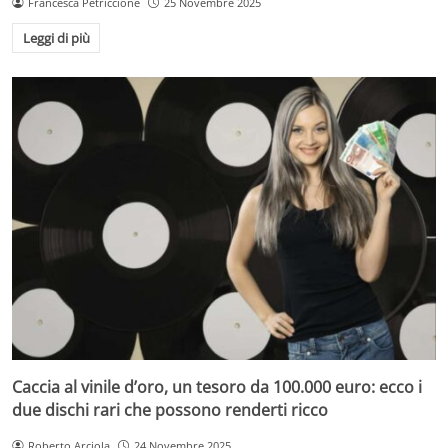
Francesca Petriccione
25 Novembre 2025
Leggi di più
Caccia al vinile d’oro, un tesoro da 100.000 euro: ecco i
due dischi rari che possono renderti ricco
Roberto Arciola
24 Novembre 2025