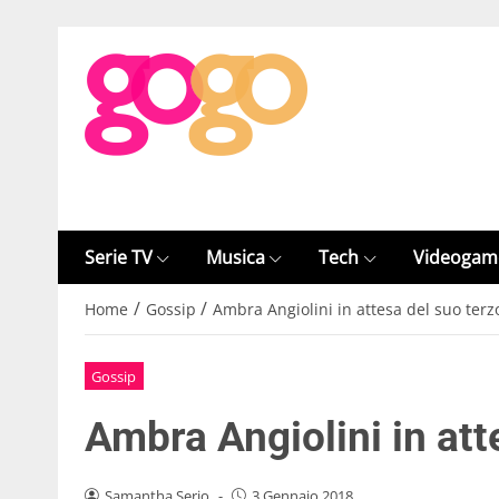
Serie TV
Musica
Tech
Videogam
/
/
Home
Gossip
Ambra Angiolini in attesa del suo terzo
Gossip
Ambra Angiolini in atte
Samantha Serio
-
3 Gennaio 2018