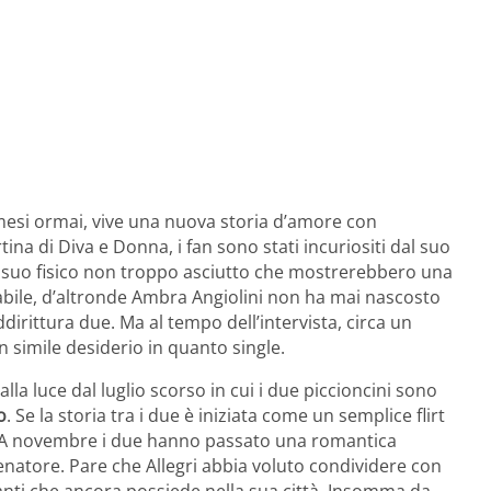
di mesi ormai, vive una nuova storia d’amore con
rtina di Diva e Donna, i fan sono stati incuriositi dal suo
l suo fisico non troppo asciutto che mostrerebbero una
babile, d’altronde Ambra Angiolini non ha mai nascosto
addirittura due. Ma al tempo dell’intervista, circa un
un simile desiderio in quanto single.
alla luce dal luglio scorso in cui i due piccioncini sono
o
. Se la storia tra i due è iniziata come un semplice flirt
ie. A novembre i due hanno passato una romantica
allenatore. Pare che Allegri abbia voluto condividere con