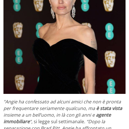
“Angie ha confessato ad alcuni amici che non è pronta
per frequentare seriamente qualcuno, ma
è stata vista
insieme a un bell’uomo, in là con gli anni e
agente
immobiliare
“
, si legge sul settimanale.
“Dopo la
separazione con Brad Pitt, Angie ha affrontato un