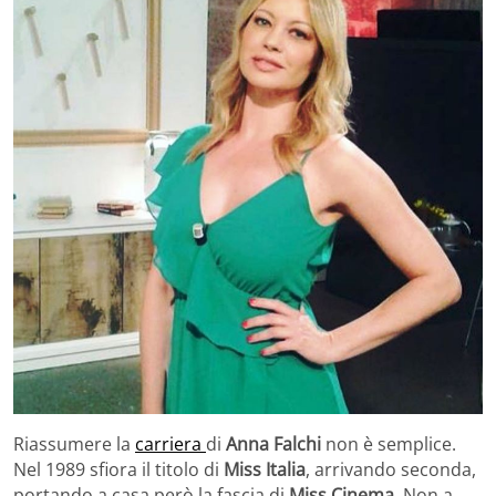
Riassumere la
carriera
di
Anna Falchi
non è semplice.
Nel 1989 sfiora il titolo di
Miss Italia
, arrivando seconda,
portando a casa però la fascia di
Miss Cinema
. Non a