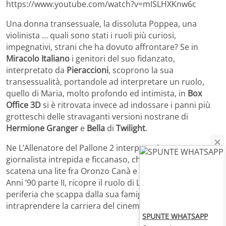
https://www.youtube.com/watch?v=mISLHXKnw6c
Una donna transessuale, la dissoluta Poppea, una
violinista … quali sono stati i ruoli più curiosi,
impegnativi, strani che ha dovuto affrontare? Se in
Miracolo Italiano
i genitori del suo fidanzato,
interpretato da
Pieraccioni
, scoprono la sua
transessualità, portandole ad interpretare un ruolo,
quello di Maria, molto profondo ed intimista, in
Box
Office 3D
si è ritrovata invece ad indossare i panni più
grotteschi delle stravaganti versioni nostrane di
Hermione Granger
e
Bella
di
Twilight
.
Ne L’Allenatore del Pallone 2 interpreta invece una
giornalista intrepida e ficcanaso, che coi suoi gossip
scatena una lite fra Oronzo Canà e la moglie, mentre in
Anni ’90 parte II, ricopre il ruolo di Lola, una giovane di
periferia che scappa dalla sua famiglia per
intraprendere la carriera del cinema hard.
SPUNTE WHATSAPP