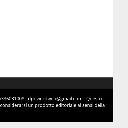
a 15336031008 - dpowerdweb@gmail.com - Questo
considerarsi un prodotto editoriale ai sensi della