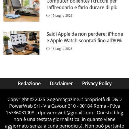
Computer bollente? I trucchi per
raffreddarlo e farlo durare di più
19 Luglio 2026
Saldi Apple da non perdere: iPhone
e Apple Watch scontati fino all’80%
18 Luglio 2026
Redazione
Disclaimer
Privacy Policy
Copyright © 2025 Gogomagazine.it proprietà di D&D
PowerWeb Srl - Via Cavour 310 - 00184 Roma - P.Iva
15336031008 - dpowerdweb@gmail.com - Questo blog
non è una testata giornalistica, in quanto viene
aggiornato senza alcuna periodicità. Non può pertanto