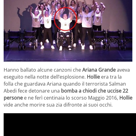
Hanno ballato alcune canzoni che
Ariana Grande
aveva
eseguito nella notte dell’esplosione.
Hollie
era tra la
folla che guardava Ariana quando il terrorista Salman
Abedi fece detonare una
bomba a chiodi che uccise 22
persone
e ne ferì centinaia lo scorso Maggio 2016,
Hollie
vide anche morire sua zia difronte ai suoi occhi.