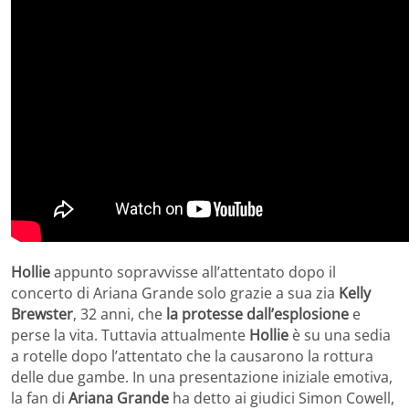
Hollie
appunto sopravvisse all’attentato dopo il
concerto di Ariana Grande solo grazie a sua zia
Kelly
Brewster
, 32 anni, che
la protesse dall’esplosione
e
perse la vita. Tuttavia attualmente
Hollie
è su una sedia
a rotelle dopo l’attentato che la causarono la rottura
delle due gambe. In una presentazione iniziale emotiva,
la fan di
Ariana Grande
ha detto ai giudici Simon Cowell,