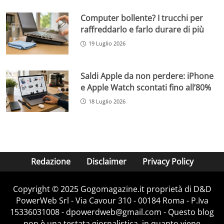
Computer bollente? I trucchi per
raffreddarlo e farlo durare di più
19 Luglio 2026
Saldi Apple da non perdere: iPhone
e Apple Watch scontati fino all’80%
18 Luglio 2026
Redazione
Disclaimer
Privacy Policy
Copyright © 2025 Gogomagazine.it proprietà di D&D
PowerWeb Srl - Via Cavour 310 - 00184 Roma - P.Iva
15336031008 - dpowerdweb@gmail.com - Questo blog
non è una testata giornalistica, in quanto viene