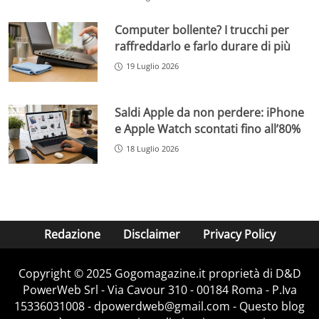
Computer bollente? I trucchi per
raffreddarlo e farlo durare di più
19 Luglio 2026
Saldi Apple da non perdere: iPhone
e Apple Watch scontati fino all’80%
18 Luglio 2026
Redazione
Disclaimer
Privacy Policy
Copyright © 2025 Gogomagazine.it proprietà di D&D
PowerWeb Srl - Via Cavour 310 - 00184 Roma - P.Iva
15336031008 - dpowerdweb@gmail.com - Questo blog