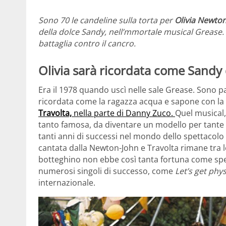
Sono 70 le candeline sulla torta per
Olivia Newto
della dolce Sandy, nell’mmortale musical Grease. L
battaglia contro il cancro.
Olivia sarà ricordata come Sandy
Era il 1978 quando uscì nelle sale Grease. Sono 
ricordata come la ragazza acqua e sapone con la
Travolta,
nella parte di Danny Zuco.
Quel musical,
tanto famosa, da diventare un modello per tante 
tanti anni di successi nel mondo dello spettacolo 
cantata dalla Newton-John e Travolta rimane tra 
botteghino non ebbe così tanta fortuna come spe
numerosi singoli di successo, come
Let’s get phys
internazionale.