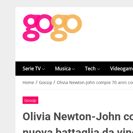
Serie TV
Musica
Tech
Videogam
/
/
Home
Gossip
Olivia Newton-John compie 70 anni co
Gossip
Olivia Newton-John c
nuova battaglia da vi