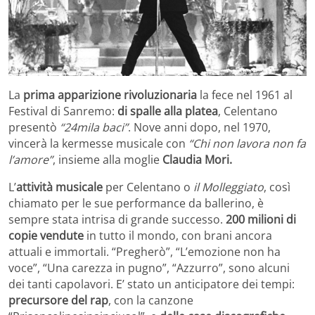
La
prima apparizione rivoluzionaria
la fece nel 1961 al
Festival di Sanremo:
di spalle alla platea
, Celentano
presentò
“24mila baci”
. Nove anni dopo, nel 1970,
vincerà la kermesse musicale con
“Chi non lavora non fa
l’amore”
, insieme alla moglie
Claudia Mori.
L’
attività musicale
per Celentano o
il Molleggiato
, così
chiamato per le sue performance da ballerino, è
sempre stata intrisa di grande successo.
200 milioni di
copie vendute
in tutto il mondo, con brani ancora
attuali e immortali. “Pregherò”, “L’emozione non ha
voce”, “Una carezza in pugno”, “Azzurro”, sono alcuni
dei tanti capolavori. E’ stato un anticipatore dei tempi:
precursore del rap
, con la canzone