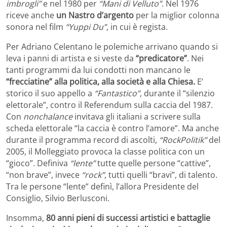
imbrogli”
e nel 1980 per
“Mani di Velluto”
. Nel 1976
riceve anche
un Nastro d’argento
per la miglior colonna
sonora nel film
“Yuppi Du”
, in cui è regista.
Per Adriano Celentano le polemiche arrivano quando si
leva i panni di artista e si veste da
“predicatore”
. Nei
tanti programmi da lui condotti non mancano le
“frecciatine” alla politica, alla società e alla Chiesa.
E’
storico il suo appello a
“Fantastico”
, durante il “silenzio
elettorale”, contro il Referendum sulla caccia del 1987.
Con
nonchalance
invitava gli italiani a scrivere sulla
scheda elettorale “la caccia è contro l’amore”. Ma anche
durante il programma record di ascolti,
“RockPolitik”
del
2005, il Molleggiato provoca la classe politica con un
“gioco”. Definiva
“lente”
tutte quelle persone “cattive”,
“non brave”, invece
“rock”
, tutti quelli “bravi”, di talento.
Tra le persone “lente” definì, l’allora Presidente del
Consiglio, Silvio Berlusconi.
Insomma,
80 anni pieni di successi artistici e battaglie