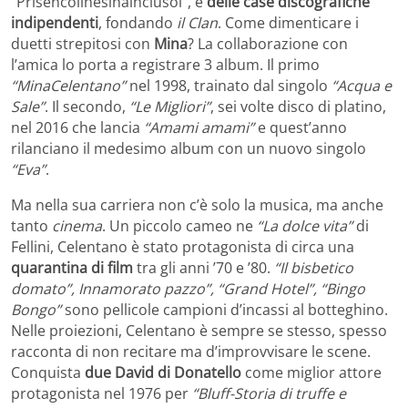
“Prisencolinesinainciusol”, e
delle case discografiche
indipendenti
, fondando
il Clan
. Come dimenticare i
duetti strepitosi con
Mina
? La collaborazione con
l’amica lo porta a registrare 3 album. Il primo
“MinaCelentano”
nel 1998, trainato dal singolo
“Acqua e
Sale”
. Il secondo,
“Le Migliori”
, sei volte disco di platino,
nel 2016 che lancia
“Amami amami”
e quest’anno
rilanciano il medesimo album con un nuovo singolo
“Eva”
.
Ma nella sua carriera non c’è solo la musica, ma anche
tanto
cinema
. Un piccolo cameo ne
“La dolce vita”
di
Fellini, Celentano è stato protagonista di circa una
quarantina di film
tra gli anni ’70 e ’80.
“Il bisbetico
domato”, Innamorato pazzo”, “Grand Hotel”, “Bingo
Bongo”
sono pellicole campioni d’incassi al botteghino.
Nelle proiezioni, Celentano è sempre se stesso, spesso
racconta di non recitare ma d’improvvisare le scene.
Conquista
due David di Donatello
come miglior attore
protagonista nel 1976 per
“Bluff-Storia di truffe e