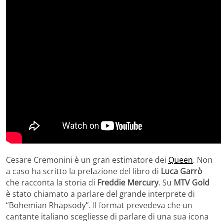
Cesare Cremonini è un gran estimatore dei
Queen
. Non
a caso ha scritto la prefazione del libro di
Luca Garrò
che racconta la storia di
Freddie Mercury
. Su
MTV Gold
è stato chiamato a parlare del grande interprete di
“Bohemian Rhapsody”. Il format prevedeva che un
cantante italiano scegliesse di parlare di una sua icona