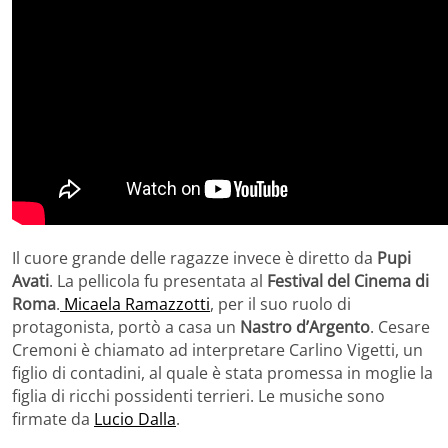
Il cuore grande delle ragazze invece è diretto da
Pupi
Avati
. La pellicola fu presentata al
Festival del Cinema di
Roma
.
Micaela Ramazzotti
, per il suo ruolo di
protagonista, portò a casa un
Nastro d’Argento
. Cesare
Cremoni è chiamato ad interpretare Carlino Vigetti, un
figlio di contadini, al quale è stata promessa in moglie la
figlia di ricchi possidenti terrieri. Le musiche sono
firmate da
Lucio Dalla
.