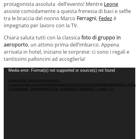
protagonista assoluta dell’evento! Mentre
Leone
assiste comodamente a questa frenesia di baci e selfie
tra le braccia del nonno Marco
Ferragni
,
Fedez
è
impegnato per lavoro con la TV.
Chiara saluta tutti con la classica
foto di gruppo in
aeroporto
, un attimo prima dell’imbarco. Appena
arrivata in hotel, iniziano le sorprese: ci sono i regali e
tantissimi palloncini ad accoglierla!
Video
Media error: Format(s) not supported or source(s) not found
Player
Scarica il file: https://scontent-mxp1-
1.cdninstagram.com/vp/5c0b5b0e5b6ab345e612d23c04d27d0e/5B4ABDEB/t50.12441-
16/36834484_185980598927379_4095829671736288262_n.mp4?_=2