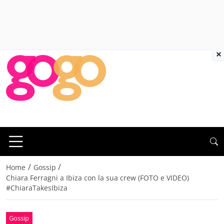
×
/
/
Home
Gossip
Chiara Ferragni a Ibiza con la sua crew (FOTO e VIDEO)
#ChiaraTakesIbiza
Gossip