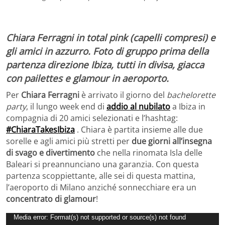
Chiara Ferragni in total pink (capelli compresi) e
gli amici in azzurro. Foto di gruppo prima della
partenza direzione Ibiza, tutti in divisa, giacca
con pailettes e glamour in aeroporto.
Per
Chiara Ferragni
è arrivato il giorno del
bachelorette
party
, il lungo week end di
addio al nubilato
a Ibiza in
compagnia di 20 amici selezionati e l’hashtag:
#ChiaraTakesIbiza
. Chiara è partita insieme alle due
sorelle e agli amici più stretti per
due giorni all’insegna
di svago e divertimento
che nella rinomata Isla delle
Baleari si preannunciano una garanzia. Con questa
partenza scoppiettante, alle sei di questa mattina,
l’aeroporto di Milano anziché sonnecchiare era un
concentrato di glamour
!
Video
Media error: Format(s) not supported or source(s) not found