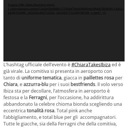
Player
Scarica il file: https://scontent-mxp1-
1.cdninstagram.com/vp/13a3ef2b0888c17235d47fdd439095eb/5B4ACBD9/t50.12441-
16/36704586_1932481883710202_8422097721349768786_n.mp4?_=1
L’hashtag ufficiale dell’evento è
#ChiaraTakesIbiza
ed è
già virale. La comitiva si presenta in aeroporto con
tanto di
uniforme tematica
, giacca in
paillettes rosa
per
Chiara
, e
azzurra-blu
per i suoi
bestfriends
. Il volo verso
Ibiza sta per decollare, l’atmosfera in aeroporto è
festosa e la
Ferragni
, per l’occasione, ha addirittura
abbandonato la celebre chioma bionda scegliendo una
eccentrica
tonalità rosa
. Total pink anche
l’abbigliamento, e total blue per gli accompagnatori.
Tutte le giacche, sia della Ferragni che della comitiva,