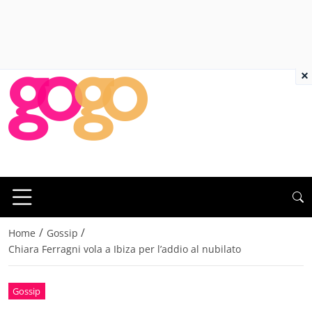
×
/
/
Home
Gossip
Chiara Ferragni vola a Ibiza per l’addio al nubilato
Gossip