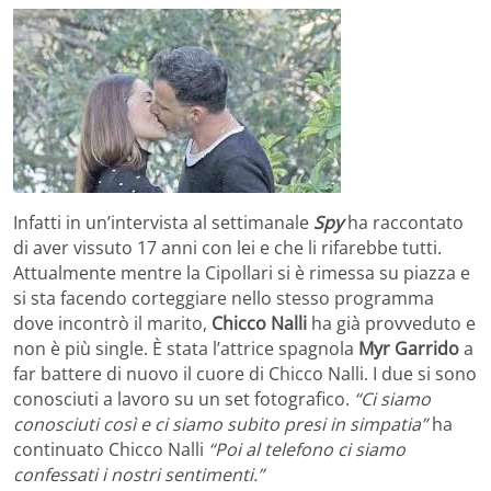
Infatti in un’intervista al settimanale
Spy
ha raccontato
di aver vissuto 17 anni con lei e che li rifarebbe tutti.
Attualmente mentre la Cipollari si è rimessa su piazza e
si sta facendo corteggiare nello stesso programma
dove incontrò il marito,
Chicco Nalli
ha già provveduto e
non è più single. È stata l’attrice spagnola
Myr Garrido
a
far battere di nuovo il cuore di Chicco Nalli. I due si sono
conosciuti a lavoro su un set fotografico.
“Ci siamo
conosciuti così e ci siamo subito presi in simpatia”
ha
continuato Chicco Nalli
“Poi al telefono ci siamo
confessati i nostri sentimenti.”