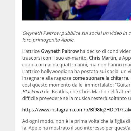
Gwyneth Paltrow pubblica sui social un video in cui
loro primogenita Apple.
L’attrice
Gwyneth Paltrow
ha deciso di condivider
trascorsi con il suo ex-marito,
Chris Martin
, e App
coppia ormai da quattro anni, ma non hanno mai sm
L’attrice hollywoodiana ha postato sui social un vi
insegnare alla ragazza
come suonare la chitarra
.
così questo momento da lei immortalato: “Guitar 
Blackbird
dei Beatles, che Chris Martin nel fratt
difficile prevedere se la musica resterà soltanto 
https://www.instagram.com/p/Bf98Iq2HDD1/?ta
Ad ogni modo, non è la prima volta che la figlia di
fa, Apple ha mostrato il suo interesse per quest’a