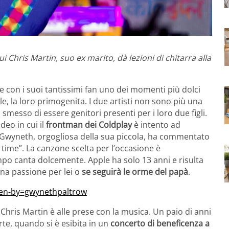
 Chris Martin, suo ex marito, dà lezioni di chitarra alla
e con i suoi tantissimi fan uno dei momenti più dolci
le, la loro primogenita. I due artisti non sono più una
esso di essere genitori presenti per i loro due figli.
deo in cui il
frontman dei
Coldplay
è intento ad
 Gwyneth, orgogliosa della sua piccola, ha commentato
time”. La canzone scelta per l’occasione è
empo canta dolcemente. Apple ha solo 13 anni e risulta
una passione per lei o
se seguirà le orme del papà
.
ken-by=gwynethpaltrow
 Chris Martin è alle prese con la musica. Un paio di anni
rte, quando si è esibita in un
concerto di beneficenza a