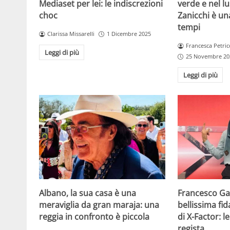
Mediaset per lei: le indiscrezioni
verde e nel lus
choc
Zanicchi è un
tempi
Clarissa Missarelli
1 Dicembre 2025
Francesca Petric
Leggi di più
25 Novembre 20
Leggi di più
Albano, la sua casa è una
Francesco Gab
meraviglia da gran maraja: una
bellissima fi
reggia in confronto è piccola
di X-Factor: 
regista