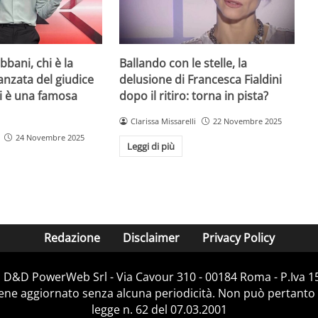
bani, chi è la
Ballando con le stelle, la
danzata del giudice
delusione di Francesca Fialdini
lei è una famosa
dopo il ritiro: torna in pista?
Clarissa Missarelli
22 Novembre 2025
24 Novembre 2025
Leggi di più
Redazione
Disclaimer
Privacy Policy
i D&D PowerWeb Srl - Via Cavour 310 - 00184 Roma - P.Iv
iene aggiornato senza alcuna periodicità. Non può pertanto 
legge n. 62 del 07.03.2001