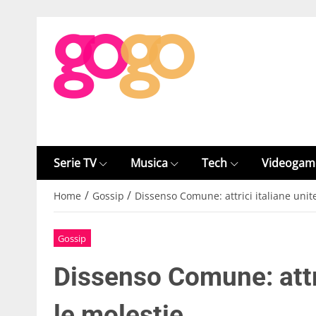
Serie TV
Musica
Tech
Videogam
/
/
Home
Gossip
Dissenso Comune: attrici italiane unit
Gossip
Dissenso Comune: attri
le molestie