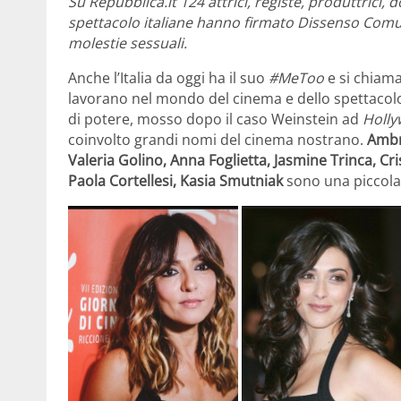
Su Repubblica.it 124 attrici, registe, produttrici
spettacolo italiane hanno firmato Dissenso Comun
molestie sessuali.
Anche l’Italia da oggi ha il suo
#MeToo
e si chiam
lavorano nel mondo del cinema e dello spettacolo
di potere, mosso dopo il caso Weinstein ad
Holl
coinvolto grandi nomi del cinema nostrano.
Ambr
Valeria Golino, Anna Foglietta, Jasmine Trinca, Cr
Paola Cortellesi, Kasia Smutniak
sono una piccola 