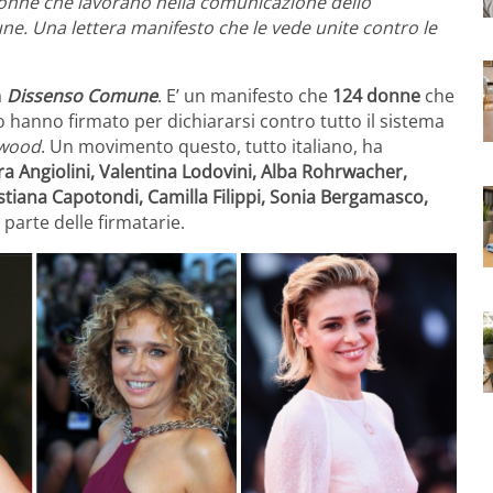
, donne che lavorano nella comunicazione dello
e. Una lettera manifesto che le vede unite contro le
a
Dissenso Comune
. E’ un manifesto che
124 donne
che
 hanno firmato per dichiararsi contro tutto il sistema
ywood
. Un movimento questo, tutto italiano, ha
a Angiolini, Valentina Lodovini, Alba Rohrwacher,
istiana Capotondi, Camilla Filippi, Sonia Bergamasco,
parte delle firmatarie.