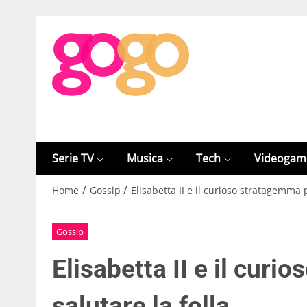
Serie TV
Musica
Tech
Videogam
/
/
Home
Gossip
Elisabetta II e il curioso stratagemma p
Gossip
Elisabetta II e il cur
salutare la folla