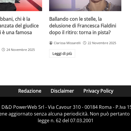
bani, chi è la
Ballando con le stelle, la
danzata del giudice
delusione di Francesca Fialdini
lei è una famosa
dopo il ritiro: torna in pista?
Clarissa Missarelli
22 Novembre 2025
24 Novembre 2025
Leggi di più
Redazione
Disclaimer
Privacy Policy
i D&D PowerWeb Srl - Via Cavour 310 - 00184 Roma - P.Iv
iene aggiornato senza alcuna periodicità. Non può pertanto 
legge n. 62 del 07.03.2001