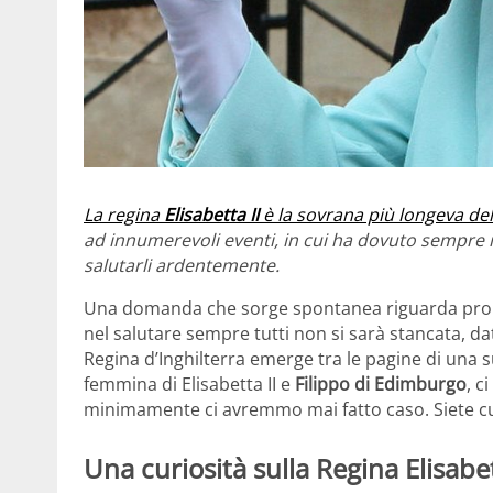
La regina
Elisabetta II
è la sovrana più longeva dell
ad innumerevoli eventi, in cui ha dovuto sempre m
salutarli ardentemente.
Una domanda che sorge spontanea riguarda proprio 
nel salutare sempre tutti non si sarà stancata, d
Regina d’Inghilterra emerge tra le pagine di una 
femmina di Elisabetta II e
Filippo di Edimburgo
, c
minimamente ci avremmo mai fatto caso. Siete curi
Una curiosità sulla Regina Elisabet