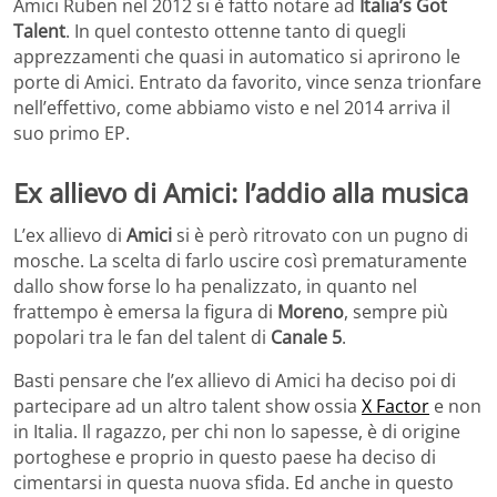
Amici Ruben nel 2012 si è fatto notare ad
Italia’s Got
Talent
. In quel contesto ottenne tanto di quegli
apprezzamenti che quasi in automatico si aprirono le
porte di Amici. Entrato da favorito, vince senza trionfare
nell’effettivo, come abbiamo visto e nel 2014 arriva il
suo primo EP.
Ex allievo di Amici: l’addio alla musica
L’ex allievo di
Amici
si è però ritrovato con un pugno di
mosche. La scelta di farlo uscire così prematuramente
dallo show forse lo ha penalizzato, in quanto nel
frattempo è emersa la figura di
Moreno
, sempre più
popolari tra le fan del talent di
Canale 5
.
Basti pensare che l’ex allievo di Amici ha deciso poi di
partecipare ad un altro talent show ossia
X Factor
e non
in Italia. Il ragazzo, per chi non lo sapesse, è di origine
portoghese e proprio in questo paese ha deciso di
cimentarsi in questa nuova sfida. Ed anche in questo