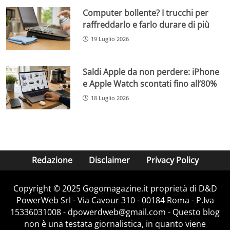
Computer bollente? I trucchi per
raffreddarlo e farlo durare di più
19 Luglio 2026
Saldi Apple da non perdere: iPhone
e Apple Watch scontati fino all’80%
18 Luglio 2026
Redazione
Disclaimer
Privacy Policy
Copyright © 2025 Gogomagazine.it proprietà di D&D
PowerWeb Srl - Via Cavour 310 - 00184 Roma - P.Iva
15336031008 - dpowerdweb@gmail.com - Questo blog
non è una testata giornalistica, in quanto viene