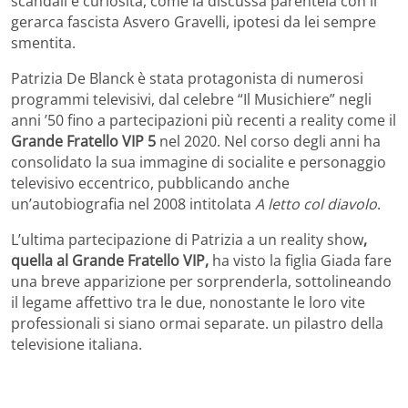
scandali e curiosità, come la discussa parentela con il
gerarca fascista Asvero Gravelli, ipotesi da lei sempre
smentita.
Patrizia De Blanck è stata protagonista di numerosi
programmi televisivi, dal celebre “Il Musichiere” negli
anni ’50 fino a partecipazioni più recenti a reality come il
Grande Fratello VIP 5
nel 2020. Nel corso degli anni ha
consolidato la sua immagine di socialite e personaggio
televisivo eccentrico, pubblicando anche
un’autobiografia nel 2008 intitolata
A letto col diavolo
.
L’ultima partecipazione di Patrizia a un reality show
,
quella al Grande Fratello VIP,
ha visto la figlia Giada fare
una breve apparizione per sorprenderla, sottolineando
il legame affettivo tra le due, nonostante le loro vite
professionali si siano ormai separate. un pilastro della
televisione italiana.