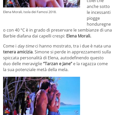
colei che
anche sotto
Elena Morali, Isola dei Famosi 2018.
le incessanti
piogge
honduregne
o con 40 °C è in grado di preservare le sembianze di una
Barbie diafana dai capelli crespi:
Elena Morali.
Come i
day time
ci hanno mostrato, tra i due è nata una
tenera amicizia
. Simone si perde in apprezzamenti sulla
spiccata personalità di Elena, autodefinendo questo
duo delle meraviglie
“Tarzan e Jane”
e la ragazza come
la sua potenziale metà della mela.