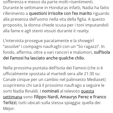
sofferenza e messo da parte molti risentimenti.
Durante le settimane in Honduras infatti, Nadia ha fatto
riferimento a
questioni irrisolte con l’ex marito
riguardo
alla presenza dell’uomo nella vita della figlia. A questo
proposito, la donna chiede scusa per i toni imputandoli
alla fame e agli stenti vissuti durante il
reality
.
L’intervista prosegue pacatamente e la showgirl
“assolve” i compagni naufraghi con un “So ragazzi”. In
fondo, afferma, oltre a vari rancori e malumori,
sull’Isola
dei Famosi ha lasciato anche qualche chilo.
Nella prossima puntata dell’Isola dei Famosi (che si è
ufficialmente spostata al martedì sera alle 21:30 su
Canale cinque per un cambio nel palinsesto Mediaset)
scopriremo chi sarà il prossimo naufrago a seguire le
sorti Nadia Rinaldi. I
nominati
al televoto
questa
settimana
sono
Filippo Nardi, Amaurys Perez e Franco
Terlizzi
, tutti ubicati sulla stessa spiaggia: quella dei
Mejor.