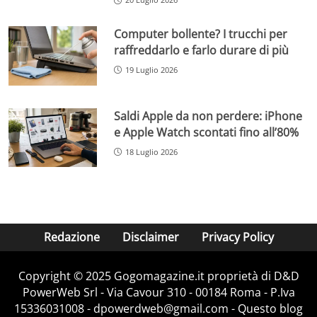
Computer bollente? I trucchi per
raffreddarlo e farlo durare di più
19 Luglio 2026
Saldi Apple da non perdere: iPhone
e Apple Watch scontati fino all’80%
18 Luglio 2026
Redazione
Disclaimer
Privacy Policy
Copyright © 2025 Gogomagazine.it proprietà di D&D
PowerWeb Srl - Via Cavour 310 - 00184 Roma - P.Iva
15336031008 - dpowerdweb@gmail.com - Questo blog