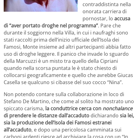
contraddistinta nella
onorata carriera di
pornostar, lo
accusa
di “aver portato droghe nel programma”
. Pare che
durante il soggiorno nella Villa, in cui i naufraghi sono
stati raccolti prima dell’inizio ufficiale dell’Isola dei
Famosi, Monte insieme ad altri partecipanti abbia fatto
uso di droghe leggere. Il panico che invade lo sguardo
della Marcuzzi è un misto tra quello della Cipriani
quando nella scorsa puntata le è stato chiesto di
collocarsi geograficamente e quello che avrebbe Giucas
Casella se qualcuno si cibasse del suo cocco “Nina”.
Non potendo contare sulla collaborazione in loco di
Stefano De Martino, che come al solito ha mostrato uno
spiccato carisma,
la conduttrice cerca con
nonchalance
di prendere le distanze dall’accaduto
dichiarando
sia lei,
sia la produzione dell’Isola dei Famosi estranei
all’accaduto
, e dopo una pericolosa camminata sui
carboni ardenti riesce ad archiviare la cosa con un “In