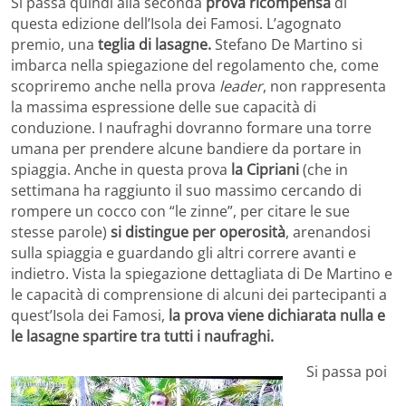
Si passa quindi alla seconda
prova ricompensa
di
questa edizione dell’Isola dei Famosi. L’agognato
premio, una
teglia di lasagne.
Stefano De Martino si
imbarca nella spiegazione del regolamento che, come
scopriremo anche nella prova
leader
, non rappresenta
la massima espressione delle sue capacità di
conduzione. I naufraghi dovranno formare una torre
umana per prendere alcune bandiere da portare in
spiaggia. Anche in questa prova
la Cipriani
(che in
settimana ha raggiunto il suo massimo cercando di
rompere un cocco con “le zinne”, per citare le sue
stesse parole)
si distingue per operosità
, arenandosi
sulla spiaggia e guardando gli altri correre avanti e
indietro. Vista la spiegazione dettagliata di De Martino e
le capacità di comprensione di alcuni dei partecipanti a
quest’Isola dei Famosi,
la prova viene dichiarata nulla e
le lasagne spartire tra tutti i naufraghi.
Si passa poi