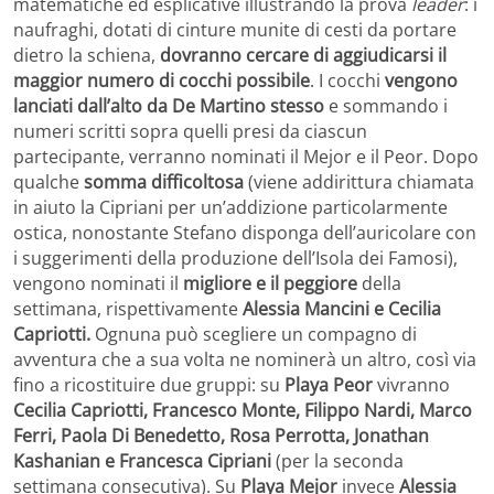
matematiche ed esplicative illustrando la prova
leader
: i
naufraghi, dotati di cinture munite di cesti da portare
dietro la schiena,
dovranno cercare di aggiudicarsi il
maggior numero di cocchi possibile
. I cocchi
vengono
lanciati dall’alto da De Martino stesso
e sommando i
numeri scritti sopra quelli presi da ciascun
partecipante, verranno nominati il Mejor e il Peor. Dopo
qualche
somma difficoltosa
(viene addirittura chiamata
in aiuto la Cipriani per un’addizione particolarmente
ostica, nonostante Stefano disponga dell’auricolare con
i suggerimenti della produzione dell’Isola dei Famosi),
vengono nominati il
migliore e il peggiore
della
settimana, rispettivamente
Alessia Mancini e Cecilia
Capriotti.
Ognuna può scegliere un compagno di
avventura che a sua volta ne nominerà un altro, così via
fino a ricostituire due gruppi: su
Playa Peor
vivranno
Cecilia Capriotti, Francesco Monte, Filippo Nardi, Marco
Ferri, Paola Di Benedetto, Rosa Perrotta, Jonathan
Kashanian e Francesca Cipriani
(per la seconda
settimana consecutiva). Su
Playa Mejor
invece
Alessia