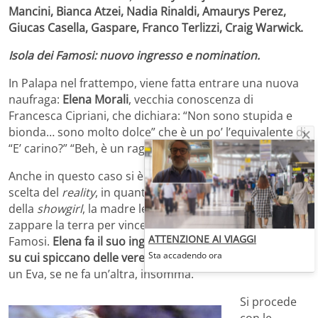
Mancini, Bianca Atzei, Nadia Rinaldi, Amaurys Perez,
Giucas Casella, Gaspare, Franco Terlizzi, Craig Warwick.
Isola dei Famosi: nuovo ingresso e nomination.
In Palapa nel frattempo, viene fatta entrare una nuova
naufraga:
Elena Morali
, vecchia conoscenza di
Francesca Cipriani, che dichiara: “Non sono stupida e
bionda… sono molto dolce” che è un po’ l’equivalente di
“E’ carino?” “Beh, è un ragazzo molto simpatico.”.
Anche in questo caso si è forse verificato un errore nella
scelta del
reality
, in quanto per stessa dichiarazione
della
showgirl
, la madre le aveva consigliato di andare a
zappare la terra per vincere l’ansia, anziché all’Isola dei
ATTENZIONE AI VIAGGI
Famosi.
Elena fa il suo ingresso con un bikini color carne
Sta accadendo ora
su cui spiccano delle vere e proprie foglie di fico.
Uscita
un Eva, se ne fa un’altra, insomma.
Si procede
con le