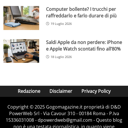
Computer bollente? I trucchi per
raffreddarlo e farlo durare di più
19 Luglio 2026
Saldi Apple da non perdere: iPhone
e Apple Watch scontati fino all’80%
18 Luglio 2026
Redazione
Disclaimer
Privacy Policy
Copyright © 2025 Gogomagazine.it proprietà di D&D
PowerWeb Srl - Via Cavour 310 - 00184 Roma - P.Iva
15336031008 - dpowerdweb@gmail.com - Questo blog
non è una testata giornalistica, in quanto viene