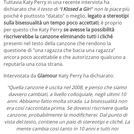
Tuttavia Katy Perry in una recente intervista ha
dichiarato che
il testo di “
I Kissed a Gir
l” non le piace
più
poiché è piuttosto “datato” o meglio,
legato a stereotipi
sulla bisessualità un tempo poco accettati
; è proprio
per questo che Katy Perry
se avesse la possibilità
riscriverebbe la canzone eliminando tutti i cliché
presenti nel testo della canzone che rendono la
questione di “una ragazza che bacia una ragazza”
ancora poco accettabile e che autorizzano qualcuno a
reputarla una cosa strana.
Intervistata da
Glamour
Katy Perry ha dichiarato:
“Quella canzone è uscita nel 2008, e penso che siamo
davvero cambiati, a livello colloquiale, negli ultimi 10
anni. Abbiamo fatto molta strada. La bisessualità non
era così raccontata prima. Se dovessi riscrivere quella
canzone, probabilmente la modificherei. Dal punto di
vista del testo, contiene un paio di stereotipi e cliché. La
mente cambia così tanto in 10 anni e tutti noi