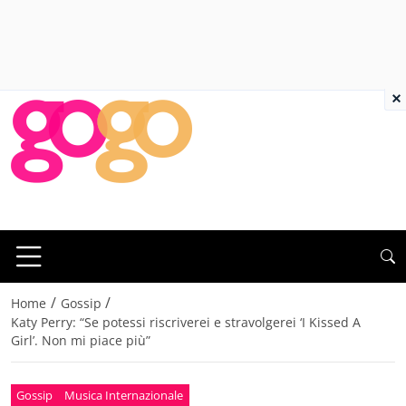
×
/
/
Home
Gossip
Katy Perry: “Se potessi riscriverei e stravolgerei ‘I Kissed A
Girl’. Non mi piace più”
Gossip
Musica Internazionale