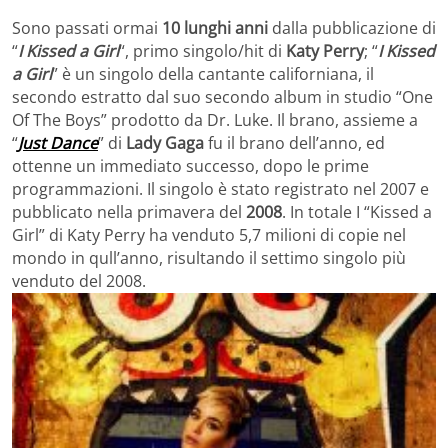
Sono passati ormai
10 lunghi anni
dalla pubblicazione di
“
I Kissed a Girl
“, primo singolo/hit di
Katy Perry
; “
I Kissed
a Girl
” è un singolo della cantante californiana, il
secondo estratto dal suo secondo album in studio “One
Of The Boys” prodotto da Dr. Luke. Il brano, assieme a
“
Just Dance
” di
Lady Gaga
fu il brano dell’anno, ed
ottenne un immediato successo, dopo le prime
programmazioni. Il singolo è stato registrato nel 2007 e
pubblicato nella primavera del
2008
. In totale I “Kissed a
Girl” di Katy Perry ha venduto 5,7 milioni di copie nel
mondo in qull’anno, risultando il settimo singolo più
venduto del 2008.