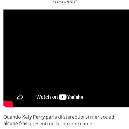
cresciamo”
Quando
Katy Perry
parla di stereotipi si riferisce ad
alcune frasi
presenti nella canzone come