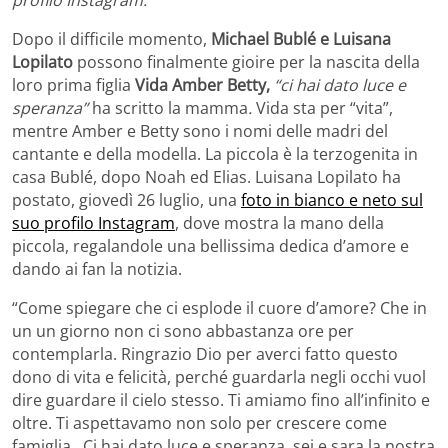
Dopo il difficile momento,
Michael Bublé e Luisana
Lopilato
possono finalmente gioire per la nascita della
loro prima figlia
Vida Amber Betty,
“ci hai dato luce e
speranza”
ha scritto la mamma
.
Vida sta per “vita”,
mentre Amber e Betty sono i nomi delle madri del
cantante e della modella. La piccola è la terzogenita in
casa Bublé, dopo Noah ed Elias. Luisana Lopilato ha
postato, giovedì 26 luglio, una
foto in bianco e neto sul
suo profilo Instagram
, dove mostra la mano della
piccola, regalandole una bellissima dedica d’amore e
dando ai fan la notizia.
“Come spiegare che ci esplode il cuore d’amore? Che in
un un giorno non ci sono abbastanza ore per
contemplarla. Ringrazio Dio per averci fatto questo
dono di vita e felicità, perché guardarla negli occhi vuol
dire guardare il cielo stesso. Ti amiamo fino all’infinito e
oltre. Ti aspettavamo non solo per crescere come
famiglia…Ci hai dato luce e speranza, sei e sara la nostra