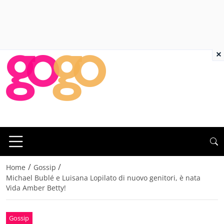
×
/
/
Home
Gossip
Michael Bublé e Luisana Lopilato di nuovo genitori, è nata
Vida Amber Betty!
Gossip